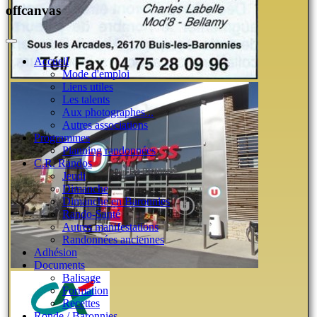
offcanvas
Accueil
Mode d'emploi
Liens utiles
Les talents
Aux photographes...
Autres associations
Programmes
Planning randonnées
C.R. Randos
Jeudi
Dimanche
Dimanche en Baronnies
Rando-Santé
Autres manifestations
Randonnées anciennes
Adhésion
Documents
Balisage
Formation
Recettes
Ronde / Baronnies