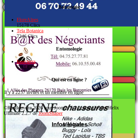
Botanique
FloreAlpes
15178 Clics
Tela Botanica
7246 Clics
Entomologie
Insecterra
6211 Clics
Qui est en ligne ?
Il y a 2257 invités et un membre en ligne
©Randouvèze 2026 sous Joomla! 6.1.2; propulsé par Helix
Ultimate 2.2.7 de
JoomShaper
Infos légales