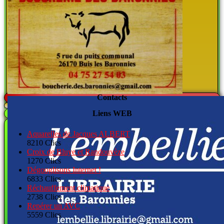
Contacts
Liens WEB
Aquarelles de Jacques ALBERT
8210 Clics
Croix de Bluye et Randouvèze
1270 Clics
Dégooglisons Internet !
6833 Clics
Réchauffement climatique
2738 Clics
Repérer un AVC
5559 Clics