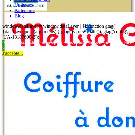
Utilitaires
Partenaires
Blog
window.dataLayer = window.dataLayer || []; function gtag()
{dataLayer.push(arguments);} gtag('js', new Date()); gtag('config',
'UA-18187690-2');
Nous utilisons des cookies pour vous assurer la meilleure expérience
sur notre site.
J'accepte...