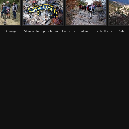
12 images ·
Albums photo pour Internet
Créés avec
Jalbum
·
Turtle Thème
·
Aide