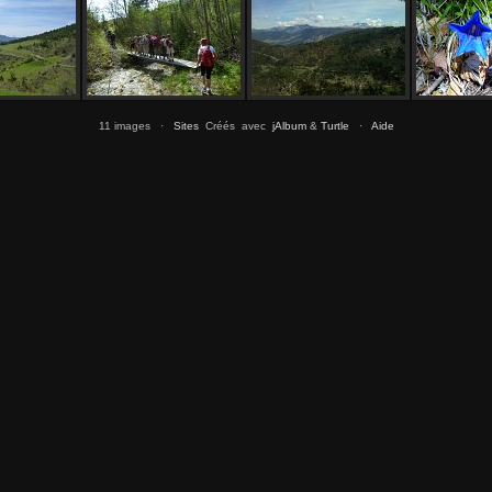
11 images ·
Sites
Créés avec
jAlbum
&
Turtle
·
Aide