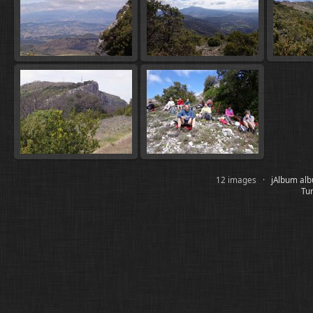
12 images ·
jAlbum alb
Tur