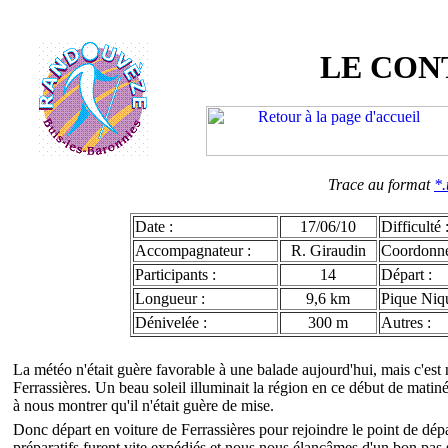
LE CON
Trace au format
*.
Date :
17/06/10
Difficulté 
Accompagnateur :
R. Giraudin
Coordonn
Participants :
14
Départ :
Longueur :
9,6 km
Pique Niqu
Dénivelée :
300 m
Autres :
La météo n'était guère favorable à une balade aujourd'hui, mais c'es
Ferrassières. Un beau soleil illuminait la région en ce début de mati
à nous montrer qu'il n'était guère de mise.
Donc départ en voiture de Ferrassières pour rejoindre le point de dép
préparatifs furent vite expédiés et nous nous élançâmes d'un bon pas su