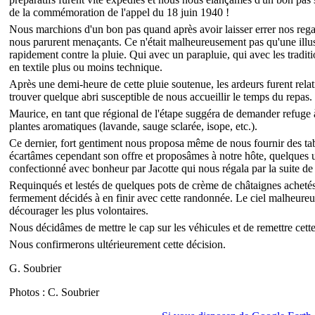
de la commémoration de l'appel du 18 juin 1940 !
Nous marchions d'un bon pas quand après avoir laisser errer nos rega
nous parurent menaçants. Ce n'était malheureusement pas qu'une illu
rapidement contre la pluie. Qui avec un parapluie, qui avec les tradit
en textile plus ou moins technique.
Après une demi-heure de cette pluie soutenue, les ardeurs furent rela
trouver quelque abri susceptible de nous accueillir le temps du repas.
Maurice, en tant que régional de l'étape suggéra de demander refuge à 
plantes aromatiques (lavande, sauge sclarée, isope, etc.).
Ce dernier, fort gentiment nous proposa même de nous fournir des tab
écartâmes cependant son offre et proposâmes à notre hôte, quelques u
confectionné avec bonheur par Jacotte qui nous régala par la suite d
Requinqués et lestés de quelques pots de crème de châtaignes achetés 
fermement décidés à en finir avec cette randonnée. Le ciel malheure
décourager les plus volontaires.
Nous décidâmes de mettre le cap sur les véhicules et de remettre cet
Nous confirmerons ultérieurement cette décision.
G. Soubrier
Photos : C. Soubrier