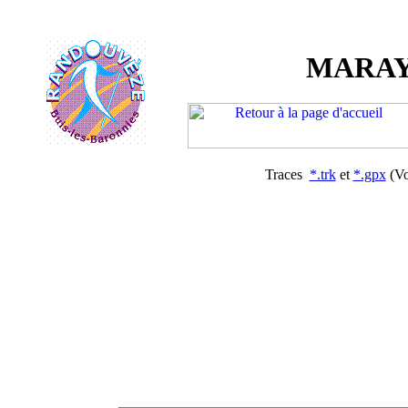
MARAY
Traces
*.trk
et
*.gpx
(Vo