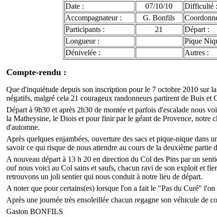
Date :
07/10/10
Difficulté 
Accompagnateur :
G. Bonfils
Coordonn
Participants :
21
Départ :
Longueur :
Pique Niqu
Dénivelée :
Autres :
Compte-rendu :
Que d'inquiétude depuis son inscription pour le 7 octobre 2010 sur la
négatifs, malgré cela 21 courageux randonneurs partirent de Buis et C
Départ à 9h30 et après 2h30 de montée et parfois d'escalade nous voic
la Matheysine, le Diois et pour finir par le géant de Provence, notre 
d'automne.
Après quelques enjambées, ouverture des sacs et pique-nique dans une
savoir ce qui risque de nous attendre au cours de la deuxième partie d
A nouveau départ à 13 h 20 en direction du Col des Pins par un sentie
ouf nous voici au Col sains et saufs, chacun ravi de son exploit et fi
retrouvons un joli sentier qui nous conduit à notre lieu de départ.
A noter que pour certains(es) lorsque l'on a fait le "Pas du Curé" l'o
Après une journée très ensoleillée chacun regagne son véhicule de co
Gaston BONFILS