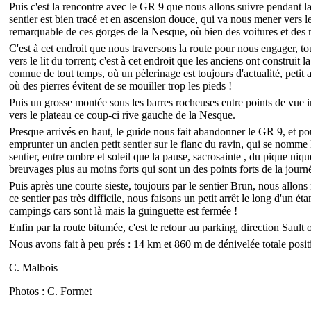
Puis c'est la rencontre avec le GR 9 que nous allons suivre pendant la 
sentier est bien tracé et en ascension douce, qui va nous mener vers l
remarquable de ces gorges de la Nesque, où bien des voitures et des m
C'est à cet endroit que nous traversons la route pour nous engager, to
vers le lit du torrent; c'est à cet endroit que les anciens ont constru
connue de tout temps, où un pèlerinage est toujours d'actualité, petit a
où des pierres évitent de se mouiller trop les pieds !
Puis un grosse montée sous les barres rocheuses entre points de vue 
vers le plateau ce coup-ci rive gauche de la Nesque.
Presque arrivés en haut, le guide nous fait abandonner le GR 9, et 
emprunter un ancien petit sentier sur le flanc du ravin, qui se nomme 
sentier, entre ombre et soleil que la pause, sacrosainte , du pique ni
breuvages plus au moins forts qui sont un des points forts de la journ
Puis après une courte sieste, toujours par le sentier Brun, nous allons
ce sentier pas très difficile, nous faisons un petit arrêt le long d'un étan
campings cars sont là mais la guinguette est fermée !
Enfin par la route bitumée, c'est le retour au parking, direction Sault
Nous avons fait à peu prés : 14 km et 860 m de dénivelée totale posit
C. Malbois
Photos : C. Formet