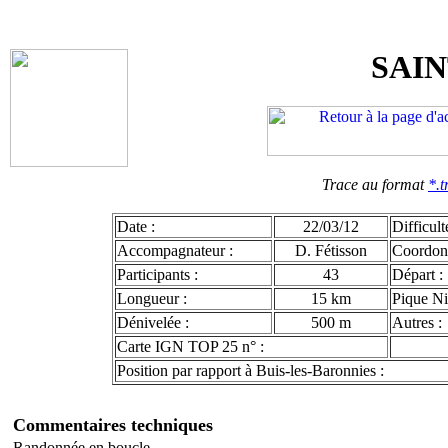
SAI
Trace au format
*.t
Date :
22/03/12
Difficult
Accompagnateur :
D. Fétisson
Coordon
Participants :
43
Départ :
Longueur :
15 km
Pique Ni
Dénivelée :
500 m
Autres :
Carte IGN TOP 25 n° :
Position par rapport à Buis-les-Baronnies :
Commentaires techniques
Randonnée en boucle