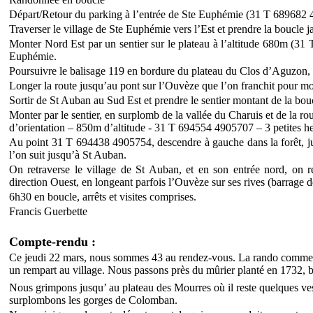
Départ/Retour du parking à l’entrée de Ste Euphémie (31 T 689682
Traverser le village de Ste Euphémie vers l’Est et prendre la boucl
Monter Nord Est par un sentier sur le plateau à l’altitude 680m (31
Euphémie.
Poursuivre le balisage 119 en bordure du plateau du Clos d’Aguzon,
Longer la route jusqu’au pont sur l’Ouvèze que l’on franchit pour mo
Sortir de St Auban au Sud Est et prendre le sentier montant de la bou
Monter par le sentier, en surplomb de la vallée du Charuis et de la 
d’orientation – 850m d’altitude - 31 T 694554 4905707 – 3 petites he
Au point 31 T 694438 4905754, descendre à gauche dans la forêt, j
l’on suit jusqu’à St Auban.
On retraverse le village de St Auban, et en son entrée nord, on
direction Ouest, en longeant parfois l’Ouvèze sur ses rives (barrage d
6h30 en boucle, arrêts et visites comprises.
Francis Guerbette
Compte-rendu :
Ce jeudi 22 mars, nous sommes 43 au rendez-vous. La rando commen
un rempart au village. Nous passons près du mûrier planté en 1732, 
Nous grimpons jusqu’ au plateau des Mourres où il reste quelques ve
surplombons les gorges de Colomban.