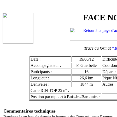
FACE N
Trace au format
*.t
Date :
19/06/12
Difficult
Accompagnateur :
F. Guerbette
Coordon
Participants :
16
Départ :
Longueur :
26,6 km
Pique Ni
Dénivelée :
1844 m
Autres :
Carte IGN TOP 25 n° :
Position par rapport à Buis-les-Baronnies :
Commentaires techniques
Randonnée en boucle depuis le hameau des Bernard, sous Brantes.