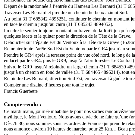
Départ de la randonnée à l’entrée du Hameau Les Bernard (31 T 68
Traverser Les Bernard et prendre un chemin herbeux azimut Sud.
Au point 31 T 685842 4895251, continuer le chemin en montant jusq
en face le chemin jusqu’au cairn (31 T 685243 4894052).
Prendre le sentier toujours montant au travers de la forêt jusqu’à
quelques lacets et le quitter pour la direction de la Tête de la Grave.
Déboucher sur l’épaule Est du Ventoux à la Tête de la Grave (162
Remonter toute l’arête Sud Est du Ventoux par le GR4 jusqu’au so
Prendre le GR4 après la terrasse point de vue côté nord, le long d
en lacet par le GR4, puis le GR9, jusqu’à l’abri forestier Le Contr
Suivre le GR9 jusqu’à rejoindre un large chemin (31 T 684539 4895
jusqu’à un chemin en fond de vallée (31 T 684465 4896214), tout en c
Rejoindre Les Bernard, direction Sud Est, en traversant à gué le tor
Compter une dizaine d’heures pour tout le trajet.
Francis Guerbette
Compte-rendu :
Ce mardi matin, journée inhabituelle pour nos sorties randouvézienne
mythique, le Mont Ventoux. Nous avons envie de ne faire qu’une (g
Dès 7h 30, nous sommes sous les ordres de Francis qui prend le relai
nous annonce environ 10 heures de marche, pour 25 Km… Beau pr