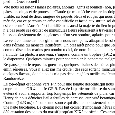
pied !... Quel accueil !
Vite nous ressortons laines polaires, anoraks, gants et bonnets (non, 
pâtes de coings et de prunes de Claude (je m’en lèche encore les doigt
visible, au bout de deux rangées de piquets bleus et rouges qui nou
méritée, car ce parcours en crête est difficile et fastidieux sur un sol 
est concentré. L’austérité et l’aridité mais aussi la majesté du lieu imp
n’a pas perdu ses droits : de minuscules fleurs réussissent à traverser
buissons deviennent des « galettes » d’un vert sombre, aplaties pour m
Le vent continue de nous gifler mais nous avançons, attaquant le so
dans l’échine du monstre indifférent. Un bref arrêt photo pour que Je
comme disent les marins peu nombreux ici, de notre but… et nous y s
l’altitude. La photo, à nouveau, s’impose, comme un trophée (1912 
le diaporama. Quelques minutes pour contempler le panorama malgré
Re-pause pour le repos des guerriers, quelques dizaines de mètres plus 
enfin sérieuses. Vous n’allez pas me croire : des sacs sortent, mirac
quelques flacons, dont le poids n’a pas découragé les meilleurs d’entre
Randouvèze.
Le top-départ est donné vers 14h pour une longue descente.qui nous 
empruntant le GR 4 puis le GR 9. Passée la partie rocailleuse du somm
évitera d’avoir à supporter trop longtemps les vêtements de pluie, ca
Henry de nous dénicher l’ail à feuilles de narcisse, curiosité botanique 
Contrat (1423 m.) où coule une source qui distille modestement son ea
une halte bucolique. Le chemin nous fait croiser d’imposants hêtres c
déforestation des pentes du massif jusqu’au XIXème siècle. Ces arbr