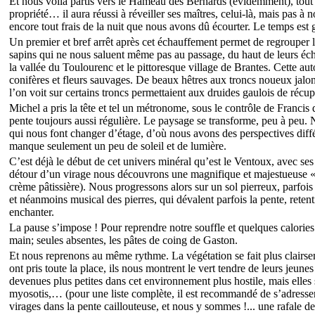
Et nous voilà partis vers le Hameau des Bernards (évidemment), tout 
propriété… il aura réussi à réveiller ses maîtres, celui-là, mais pa
encore tout frais de la nuit que nous avons dû écourter. Le temps est g
Un premier et bref arrêt après cet échauffement permet de regrouper l
sapins qui ne nous saluent même pas au passage, du haut de leurs éch
la vallée du Toulourenc et le pittoresque village de Brantes. Cette aut
conifères et fleurs sauvages. De beaux hêtres aux troncs noueux jalo
l’on voit sur certains troncs permettaient aux druides gaulois de récu
Michel a pris la tête et tel un métronome, sous le contrôle de Franci
pente toujours aussi régulière. Le paysage se transforme, peu à peu. N
qui nous font changer d’étage, d’où nous avons des perspectives dif
manque seulement un peu de soleil et de lumière.
C’est déjà le début de cet univers minéral qu’est le Ventoux, avec se
détour d’un virage nous découvrons une magnifique et majestueuse « f
crème pâtissière). Nous progressons alors sur un sol pierreux, parfois g
et néanmoins musical des pierres, qui dévalent parfois la pente, rete
enchanter.
La pause s’impose ! Pour reprendre notre souffle et quelques calories (
main; seules absentes, les pâtes de coing de Gaston.
Et nous reprenons au même rythme. La végétation se fait plus clairse
ont pris toute la place, ils nous montrent le vert tendre de leurs jeun
devenues plus petites dans cet environnement plus hostile, mais elle
myosotis,… (pour une liste complète, il est recommandé de s’adresser
virages dans la pente caillouteuse, et nous y sommes !... une rafale 