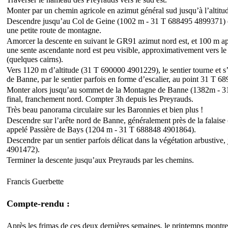
Monter par un chemin agricole en azimut général sud jusqu’à l’altitu
Descendre jusqu’au Col de Geine (1002 m - 31 T 688495 4899371) e
une petite route de montagne.
Amorcer la descente en suivant le GR91 azimut nord est, et 100 m après
une sente ascendante nord est peu visible, approximativement vers le
(quelques cairns).
Vers 1120 m d’altitude (31 T 690000 4901229), le sentier tourne et s’
de Banne, par le sentier parfois en forme d’escalier, au point 31 T
Monter alors jusqu’au sommet de la Montagne de Banne (1382m - 31 
final, franchement nord. Compter 3h depuis les Preyrauds.
Très beau panorama circulaire sur les Baronnies et bien plus !
Descendre sur l’arête nord de Banne, généralement près de la falaise 
appelé Passière de Bays (1204 m - 31 T 688848 4901864).
Descendre par un sentier parfois délicat dans la végétation arbustive
4901472).
Terminer la descente jusqu’aux Preyrauds par les chemins.
Francis Guerbette
Compte-rendu :
Après les frimas de ces deux dernières semaines, le printemps montre 