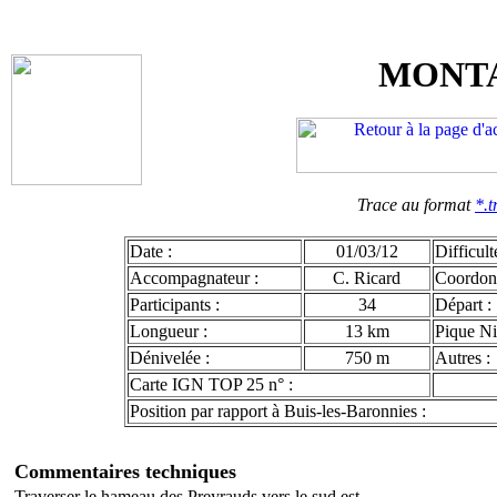
MONTA
Trace au format
*.t
Date :
01/03/12
Difficult
Accompagnateur :
C. Ricard
Coordon
Participants :
34
Départ :
Longueur :
13 km
Pique Ni
Dénivelée :
750 m
Autres :
Carte IGN TOP 25 n° :
Position par rapport à Buis-les-Baronnies :
Commentaires techniques
Traverser le hameau des Preyrauds vers le sud est.