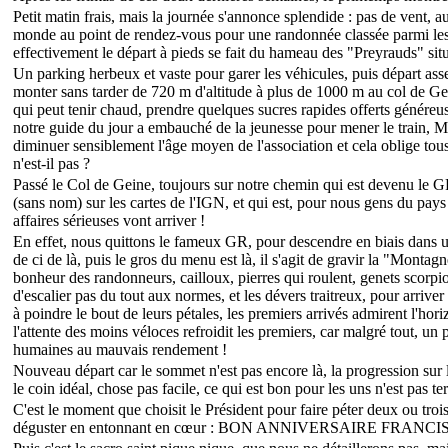
Petit matin frais, mais la journée s'annonce splendide : pas de vent,
monde au point de rendez-vous pour une randonnée classée parmi les 
effectivement le départ à pieds se fait du hameau des "Preyrauds" si
Un parking herbeux et vaste pour garer les véhicules, puis départ assez
monter sans tarder de 720 m d'altitude à plus de 1000 m au col de Ge
qui peut tenir chaud, prendre quelques sucres rapides offerts généreuse
notre guide du jour a embauché de la jeunesse pour mener le train, Mar
diminuer sensiblement l'âge moyen de l'association et cela oblige to
n'est-il pas ?
Passé le Col de Geine, toujours sur notre chemin qui est devenu le G
(sans nom) sur les cartes de l'IGN, et qui est, pour nous gens du pays
affaires sérieuses vont arriver !
En effet, nous quittons le fameux GR, pour descendre en biais dans u
de ci de là, puis le gros du menu est là, il s'agit de gravir la "Monta
bonheur des randonneurs, cailloux, pierres qui roulent, genets scorpio
d'escalier pas du tout aux normes, et les dévers traitreux, pour arriv
à poindre le bout de leurs pétales, les premiers arrivés admirent l'hor
l'attente des moins véloces refroidit les premiers, car malgré tout, un 
humaines au mauvais rendement !
Nouveau départ car le sommet n'est pas encore là, la progression sur la
le coin idéal, chose pas facile, ce qui est bon pour les uns n'est pas te
C'est le moment que choisit le Président pour faire péter deux ou trois
déguster en entonnant en cœur : BON ANNIVERSAIRE FRANCIS