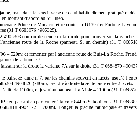
aune, mais dans le sens inverse de celui habituellement pratiqué et décr
n en montant d’abord au St Julien.
omenade Prince de Monaco, et remonter la D159 (av Fortune Layraud
ières (31 T 0683076 4905325).
92 4905303) où on descend sur la droite pour trouver sur la gauche 
à l’ancienne route de la Roche (panneau Si un chemin) (31 T 06851
706 – 520m) et remonter par l’ancienne route de Buis-La Roche.
Prend
jaunes de la boucle 7.
laissant sur la droite la variante 7A sur la droite (31 T 0684879 49043
 balisage jaune n°7, par les chemins souvent en lacets jusqu’à l’entr
5204 4903826 (780m), prendre à droite la sente raide entre 2 lacets.
s de l’altitude 1100m, et jusqu’au panneau La Nible – 1100m (31 T 06852
GR9; en passant en particulier à la cote 844m (Sabouillon - 31 T 06838
T 0682818 4904172 – 700m).
Longer la piscine municipale et travers