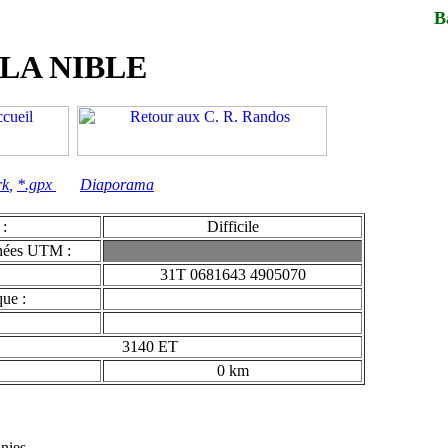
B
LA NIBLE
rk
,
*.gpx
Diaporama
 :
Difficile
nées UTM :
31T 0681643 4905070
ue :
3140 ET
0 km
nies.