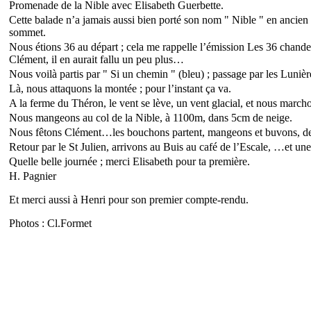
Promenade de la Nible avec Elisabeth Guerbette.
Cette balade n’a jamais aussi bien porté son nom " Nible " en ancien 
sommet.
Nous étions 36 au départ ; cela me rappelle l’émission Les 36 chandelle
Clément, il en aurait fallu un peu plus…
Nous voilà partis par " Si un chemin " (bleu) ; passage par les Lunièr
Là, nous attaquons la montée ; pour l’instant ça va.
A la ferme du Théron, le vent se lève, un vent glacial, et nous march
Nous mangeons au col de la Nible, à 1100m, dans 5cm de neige.
Nous fêtons Clément…les bouchons partent, mangeons et buvons, de 
Retour par le St Julien, arrivons au Buis au café de l’Escale, …et une
Quelle belle journée ; merci Elisabeth pour ta première.
H
.
Pagnier
Et merci aussi à Henri pour son premier compte-rendu.
Photos : Cl.Formet