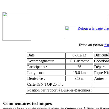
Trace au format
*.t
Date :
07/02/13
Difficulté
Accompagnateur :
E. Guerbette
Coordon
Participants :
36
Départ :
Longueur :
15,6 km
Pique Niq
Dénivelée :
853 m
Autres :
Carte IGN TOP 25 n° :
Position par rapport à Buis-les-Baronnies :
Commentaires techniques
andonnée en boucle depuis la place du Quinconce, à Buis les Baron