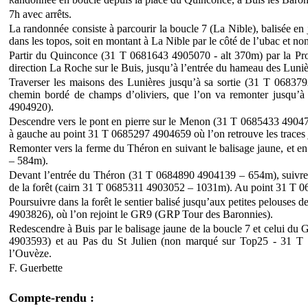
R
7h avec arrêts.
La randonnée consiste à parcourir la boucle 7 (La Nible), balisée en j
dans les topos, soit en montant à La Nible par le côté de l’ubac et no
Partir du Quinconce (31 T 0681643 4905070 - alt 370m) par la Pr
direction La Roche sur le Buis, jusqu’à l’entrée du hameau des Lun
Traverser les maisons des Lunières jusqu’à sa sortie (31 T 06837
chemin bordé de champs d’oliviers, que l’on va remonter jusqu’
4904920).
Descendre vers le pont en pierre sur le Menon (31 T 0685433 4904
à gauche au point 31 T 0685297 4904659 où l’on retrouve les traces 
Remonter vers la ferme du Théron en suivant le balisage jaune, et en 
– 584m).
Devant l’entrée du Théron (31 T 0684890 4904139 – 654m), suivre le
de la forêt (cairn 31 T 0685311 4903052 – 1031m). Au point 31 T 068
Poursuivre dans la forêt le sentier balisé jusqu’aux petites pelouse
4903826), où l’on rejoint le GR9 (GRP Tour des Baronnies).
Redescendre à Buis par le balisage jaune de la boucle 7 et celui du 
4903593) et au Pas du St Julien (non marqué sur Top25 - 31 
l’Ouvèze.
F
. Guerbette
Compte-rendu :