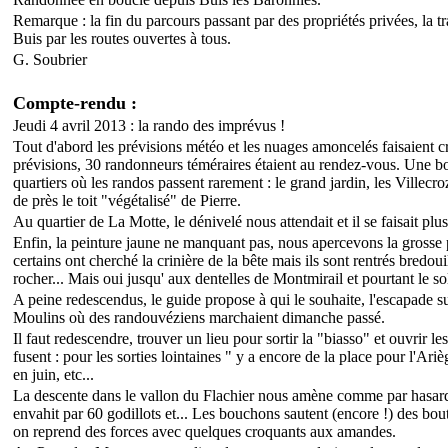
Remarque : la fin du parcours passant par des propriétés privées, la t
Buis par les routes ouvertes à tous.
G. Soubrier
Compte-rendu :
Jeudi 4 avril 2013 : la rando des imprévus !
Tout d'abord les prévisions météo et les nuages amoncelés faisaient cr
prévisions, 30 randonneurs téméraires étaient au rendez-vous. Une bon
quartiers où les randos passent rarement : le grand jardin, les Villecr
de près le toit "végétalisé" de Pierre.
Au quartier de La Motte, le dénivelé nous attendait et il se faisait p
Enfin, la peinture jaune ne manquant pas, nous apercevons la grosse 
certains ont cherché la crinière de la bête mais ils sont rentrés bredo
rocher... Mais oui jusqu' aux dentelles de Montmirail et pourtant le sole
A peine redescendus, le guide propose à qui le souhaite, l'escapade
Moulins où des randouvéziens marchaient dimanche passé.
Il faut redescendre, trouver un lieu pour sortir la "biasso" et ouvrir le
fusent : pour les sorties lointaines " y a encore de la place pour l'Ar
en juin, etc...
La descente dans le vallon du Flachier nous amène comme par hasard 
envahit par 60 godillots et... Les bouchons sautent (encore !) des bo
on reprend des forces avec quelques croquants aux amandes.