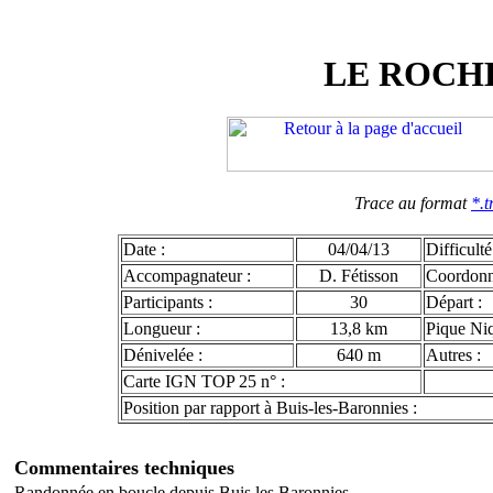
LE ROCH
Trace au format
*.t
Date :
04/04/13
Difficulté
Accompagnateur :
D. Fétisson
Coordon
Participants :
30
Départ :
Longueur :
13,8 km
Pique Niq
Dénivelée :
640 m
Autres :
Carte IGN TOP 25 n° :
Position par rapport à Buis-les-Baronnies :
Commentaires techniques
Randonnée en boucle depuis Buis les Baronnies.