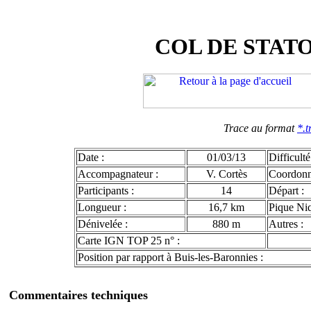
COL DE STAT
Trace au format
*.t
Date :
01/03/13
Difficulté
Accompagnateur :
V. Cortès
Coordon
Participants :
14
Départ :
Longueur :
16,7 km
Pique Niq
Dénivelée :
880 m
Autres :
Carte IGN TOP 25 n° :
Position par rapport à Buis-les-Baronnies :
Commentaires techniques