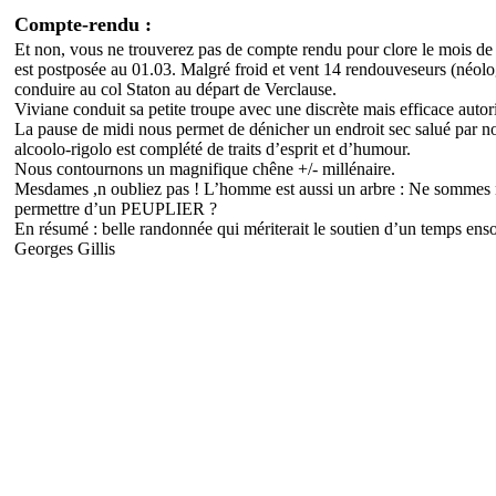
Compte-rendu :
Et non, vous ne trouverez pas de compte rendu pour clore le mois de 
est postposée au 01.03. Malgré froid et vent 14 rendouveseurs (néolog
conduire au col Staton au départ de Verclause.
Viviane conduit sa petite troupe avec une discrète mais efficace autori
La pause de midi nous permet de dénicher un endroit sec salué par nos 
alcoolo-rigolo est complété de traits d’esprit et d’humour.
Nous contournons un magnifique chêne +/- millénaire.
Mesdames ,n oubliez pas ! L’homme est aussi un arbre : Ne somm
permettre d’un PEUPLIER ?
En résumé : belle randonnée qui mériterait le soutien d’un temps enso
Georges Gillis