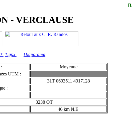
B
ON - VERCLAUSE
rk
,
*.gpx
Diaporama
 :
Moyenne
nées UTM :
31T 0693511 4917128
ue :
3238 OT
46 km N.E.