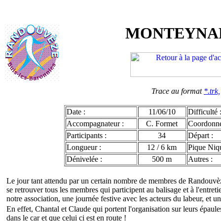
MONTEYNARD (
Trace au format
*.trk,
Date :
11/06/10
Difficulté 
Accompagnateur :
C. Formet
Coordonn
Participants :
34
Départ :
Longueur :
12 / 6 km
Pique Niqu
Dénivelée :
500 m
Autres :
Le jour tant attendu par un certain nombre de membres de Randouvèze es
se retrouver tous les membres qui participent au balisage et à l'entre
notre association, une journée festive avec les acteurs du labeur, et u
En effet, Chantal et Claude qui portent l'organisation sur leurs épaule
dans le car et que celui ci est en route !