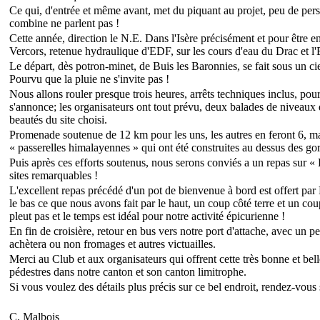
Ce qui, d'entrée et même avant, met du piquant au projet, peu de pers
combine ne parlent pas !
Cette année, direction le N.E. Dans l'Isère précisément et pour ê
Vercors, retenue hydraulique d'EDF, sur les cours d'eau du Drac et l'E
Le départ, dès potron-minet, de Buis les Baronnies, se fait sous un ci
Pourvu que la pluie ne s'invite pas !
Nous allons rouler presque trois heures, arrêts techniques inclus, pour a
s'annonce; les organisateurs ont tout prévu, deux balades de niveaux 
beautés du site choisi.
Promenade soutenue de 12 km pour les uns, les autres en feront 6, ma
« passerelles himalayennes » qui ont été construites au dessus des g
Puis après ces efforts soutenus, nous serons conviés a un repas sur « 
sites remarquables !
L'excellent repas précédé d'un pot de bienvenue à bord est offert pa
le bas ce que nous avons fait par le haut, un coup côté terre et un coup c
pleut pas et le temps est idéal pour notre activité épicurienne !
En fin de croisière, retour en bus vers notre port d'attache, avec un 
achètera ou non fromages et autres victuailles.
Merci au Club et aux organisateurs qui offrent cette très bonne et bel
pédestres dans notre canton et son canton limitrophe.
Si vous voulez des détails plus précis sur ce bel endroit, rendez-vous
C. Malbois