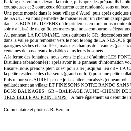
Parking des voitures devant la mairie, puis après les préparatifs habit
courageuses et 2 courageux démarrent cette randonnée sous un beau c
Une petite montée dans le beau village d’Aurel, puis après quelques 
de SAULT va nous permettre de musarder sur un chemin campagnar
dans les BOIS DU DEFENS où le printemps en forêt nous montre de quo
soir y a laissé de magnifiques mares que nous contournons élégammen
Au panneau LA ROUMANE, nous quittons le GR, descendons sur le sen
dans la vallée pour remonter vers le nord le long de LA NESQUE qui, à
garrigues sèches et assoiffées, mais des champs de lavandes (pas encor
centaines de passereaux invisibles dans leurs bosquets.
A la ferme des fontaines, nous avons le plaisir d’admirer LES FONTAIN
Distillerie (abandonnée) ; après avoir lu le panneau d’information vous
Ensuite, nous prenons plein ouest pour aller jusqu’au lieu dit « LA
la petite résidence des chasseurs (grand confort) pour une petite colla
Puis retour vers AUREL par de jolis sentiers encaissés (et néanmoins
gaillardement au village ET FINISSONS NOTRE RANDO SA
BONS BALISAGES
: GR – BALISAGE JAUNE -CHEMIN DE
TRES BELLE AU PRINTEMPS
– A faire également au début de l’é
Commentaire et photos : B. Bernard.