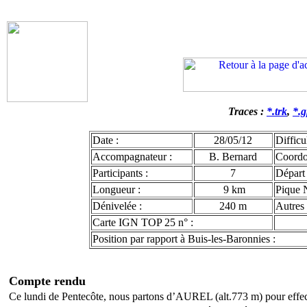
Traces :
*.trk
,
*.
Date :
28/05/12
Difficul
Accompagnateur :
B. Bernard
Coord
Participants :
7
Départ 
Longueur :
9 km
Pique 
Dénivelée :
240 m
Autres 
Carte IGN TOP 25 n° :
Position par rapport à Buis-les-Baronnies :
Compte rendu
Ce lundi de Pentecôte, nous partons d’AUREL (alt.773 m) pour effect