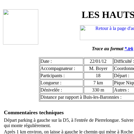
LES HAUT
Trace au format
*.trk
Date :
22/01/12
Difficulté 
Accompagnateur :
M. Boyer
Coordonn
Participants :
18
Départ :
Longueur :
7 km
Pique Niqu
Dénivelée :
330 m
Autres :
Distance par rapport à Buis-les-Baronnies :
Commentaires techniques
Départ parking à gauche sur la D5, à l'entrée de Pierrelongue. Suivr
qui monte régulièrement.
Après 1 km environ, on laisse à gauche le chemin qui mène à Roche d'O