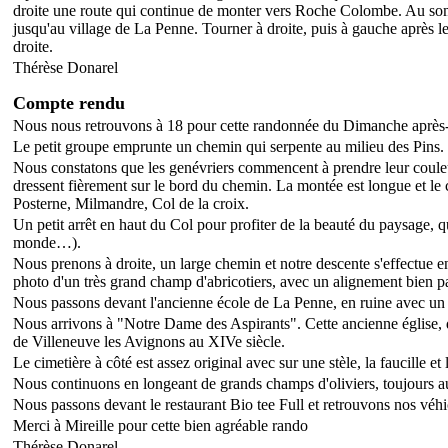
droite une route qui continue de monter vers Roche Colombe. Au somm
jusqu'au village de La Penne. Tourner à droite, puis à gauche après le 
droite.
Thérèse Donarel
Compte rendu
Nous nous retrouvons à 18 pour cette randonnée du Dimanche après
Le petit groupe emprunte un chemin qui serpente au milieu des Pins.
Nous constatons que les genévriers commencent à prendre leur couleur
dressent fièrement sur le bord du chemin. La montée est longue et l
Posterne, Milmandre, Col de la croix.
Un petit arrêt en haut du Col pour profiter de la beauté du paysage, 
monde…).
Nous prenons à droite, un large chemin et notre descente s'effectue 
photo d'un très grand champ d'abricotiers, avec un alignement bien part
Nous passons devant l'ancienne école de La Penne, en ruine avec un gr
Nous arrivons à "Notre Dame des Aspirants". Cette ancienne église, d
de Villeneuve les Avignons au XIVe siècle.
Le cimetière à côté est assez original avec sur une stèle, la faucille et
Nous continuons en longeant de grands champs d'oliviers, toujours a
Nous passons devant le restaurant Bio tee Full et retrouvons nos véhi
Merci à Mireille pour cette bien agréable rando
Thérèse Donarel