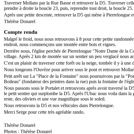
Traverser Mollans par la Rue Basse et retrouver la D5. Traverser cel
prendre à droite la boucle 23, puis, reprendre tout droit, la boucle 25
Après une petite descente, retrouver la D5 qui mène à Pierrelongue et
Thérèse Donarel
Compte rendu
Malgré le froid, nous nous retrouvons à 8 pour cette petite randonnée
endroit, nous commençons une montée entre bois et vignes.
Derrière nous, l'église perchée de Pierrelongue "Notre Dame de la Cons
village. Après 2 km de montée sur un sentier un peu verglacé nous ar
C'est un plaisir de traverser cette forêt ou la neige, tombée il y à un
Nous longeons l'Ouvèze pour arriver sous le pont et retrouver Mollan
Petit arrêt sur La "Place de la Fontaine" nous poursuivons par la "Po
Boileau" (fondateur des peintres dans la rue) puis la fontaine de l'égli
Nous passons sous le Portalet et retrouvons après avoir traversé la 
le petit sentier qui surplombe la D5. Après l'Ubac nous voila dans la 
reste, des oliviers et une vue magnifique sous le soleil.
Nous retrouvons la D5 et nos véhicules dans Pierrelongue.
Merci Serge pour cette très agréable rando.
Thérèse Donarel
Photos : Thérèse Donarel