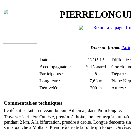
PIERRELONGUE
Trace au format
*.trk
Date :
12/02/12
Difficulté 
Accompagnateur :
S. Donarel
Coordonn
Participants :
8
Départ :
Longueur :
7,6 km
Pique Niqu
Dénivelée :
300 m
Autres :
Commentaires techniques
Le départ se fait au niveau du pont Adhémar, dans Pierrelongue.
Traverser la rivière Ouvèze, prendre à droite, monter jusqu'au transfo
pendant 2 km. A la bifurcation, prendre à droite. Longue descente si
sur la gauche à Mollans. Prendre à droite la route qui longe l'Ouvèze,