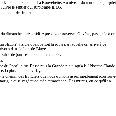
le-ci, monter le chemin La Rouveirette. Au niveau du mur d'une propriét
. Suivre le sentier qui surplombe la D5.
 au point de départ.
 du dimanche après-midi. Après avoir traversé l'Ouvèze, pas gelée à cet
olation" visible quelque soit la route par laquelle on arrive à ce
rivons dans le bois de Bluye.
e dizaine de jours est encore immaculée.
s.
rte du Pont" la rue Basse puis la Grande rue jusqu'à la "Placette Claude
se, la plus haute du village.
D5 le chemin des Eyguiers que nous quittons assez rapidement pour suivr
garrigue et sa végétation méditerranéenne. Des murets, ou ce qu'il en