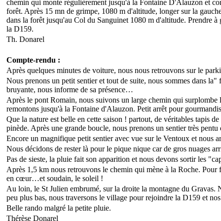
chemin qui monte régulièrement jusqu'à la Fontaine D'Alauzon et conti
forêt. Après 15 mn de grimpe, 1080 m d'altitude, longer sur la gauche l
dans la forêt jusqu'au Col du Sanguinet 1080 m d'altitude. Prendre à 
la D159.
Th. Donarel
Compte-rendu :
Après quelques minutes de voiture, nous nous retrouvons sur le parkin
Nous prenons un petit sentier et tout de suite, nous sommes dans la" 
bruyante, nous informe de sa présence…
Après le pont Romain, nous suivons un large chemin qui surplombe le
remontons jusqu'à la Fontaine d'Alauzon. Petit arrêt pour gourmandises
Que la nature est belle en cette saison ! partout, de véritables tapis d
pinède. Après une grande boucle, nous prenons un sentier très pentu
Encore un magnifique petit sentier avec vue sur le Ventoux et nous a
Nous décidons de rester là pour le pique nique car de gros nuages a
Pas de sieste, la pluie fait son apparition et nous devons sortir les "
Après 1,5 km nous retrouvons le chemin qui mène à la Roche. Pour f
en cœur…et soudain, le soleil !
Au loin, le St Julien embrumé, sur la droite la montagne du Gravas. 
peu plus bas, nous traversons le village pour rejoindre la D159 et nos
Belle rando malgré la petite pluie.
Thérèse Donarel