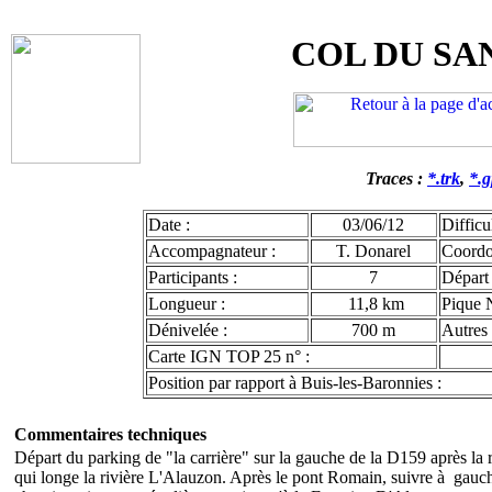
COL DU SA
Traces :
*.trk
,
*.
Date :
03/06/12
Difficul
Accompagnateur :
T. Donarel
Coord
Participants :
7
Départ 
Longueur :
11,8 km
Pique 
Dénivelée :
700 m
Autres 
Carte IGN TOP 25 n° :
Position par rapport à Buis-les-Baronnies :
Commentaires techniques
Départ du parking de "la carrière" sur la gauche de la D159 après la
qui longe la rivière L'Alauzon. Après le pont Romain, suivre à gauch