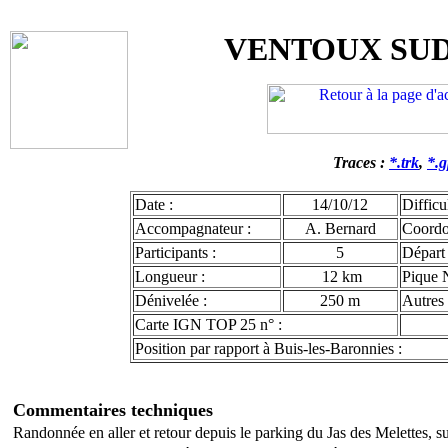
VENTOUX SUD
Traces :
*.trk
,
*.
Date :
14/10/12
Difficul
Accompagnateur :
A. Bernard
Coord
Participants :
5
Départ 
Longueur :
12 km
Pique 
Dénivelée :
250 m
Autres 
Carte IGN TOP 25 n° :
Position par rapport à Buis-les-Baronnies :
Com
mentaires techniques
Randonnée en aller et retour depuis le parking du Jas des Melettes, 