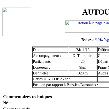
AUTOU
Traces :
*.trk
,
*.
Date
24/11/13
Difficu
Accompagnateur :
D. Tourniaire
Coord
Participants :
25
Départ 
Longueur :
9km
Pique 
Dénivelée :
320 m
Autres 
Cartes IGN TOP 25 n° :
Position par rapport à Buis-les-Baronnies :
Commentaires techniques
Néant.