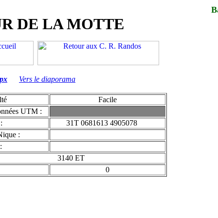
B
R DE LA MOTTE
gpx
Vers le diaporama
lté
Facile
onnées UTM :
:
31T 0681613 4905078
Nique :
:
3140 ET
0