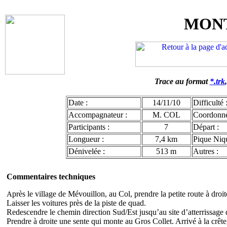
MONT
Trace au format
*.trk
Date :
14/11/10
Difficulté 
Accompagnateur :
M. COL
Coordonn
Participants :
7
Départ :
Longueur :
7,4 km
Pique Niqu
Dénivelée :
513 m
Autres :
Commentaires techniques
près le village de Mévouillon, au Col, prendre la petite route à droit
A
Laisser les voitures près de la piste de quad.
Redescendre le chemin direction Sud/Est jusqu’au site d’atterrissage d
Prendre à droite une sente qui monte au Gros Collet. Arrivé à la crêt