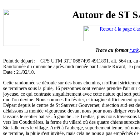
Autour de S
Trace au format
*.trk
Point de départ : GPS UTM 31T 0687499 4911891. alt. 564 m, au ce
Randonnée du dimanche après-midi menée par Claude Ricard, 16 part
Date : 21/02/10.
Cette randonnée se déroule sur des bons chemins, n'offrant strictement 
se terminera sous la pluie, 16 personnes sont venues prendre l'air sur 
joyeuse, ce qui contraste singulièrement avec cette nature qui sort petit
que l'on devine. Nous sommes fin février, et imagine difficilement que
Départ depuis le centre de St Sauveur Gouvernet, direction sud-est derr
délaissons la montée vigoureuse devant nous pour nous diriger vers 
laissons le sentier balisé - à gauche - le Treillas, puis nous traverson
vers les Coudurières, la ferme du villard où des quatre chiens surexcit
Ste Jalle vers le village. Arrêt à l'auberge, superbement tenue, où 
se termine, la pluie s'est invitée, mais cela ne nous a pas empêchés 