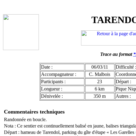
TARENDO
Trace au format
*
Date :
06/03/11
Difficulté 
Accompagnateur :
C. Malbois
Coordonn
Participants :
23
Départ :
Longueur :
6 km
Pique Niqu
Dénivelée :
350 m
Autres :
Commentaires techniques
Randonnée en boucle.
Nota : Ce sentier est continuellement balis
é
en jaune, balises triangula
Départ : hameau de Tarendol, parking du gîte d'étape « Les Garelles