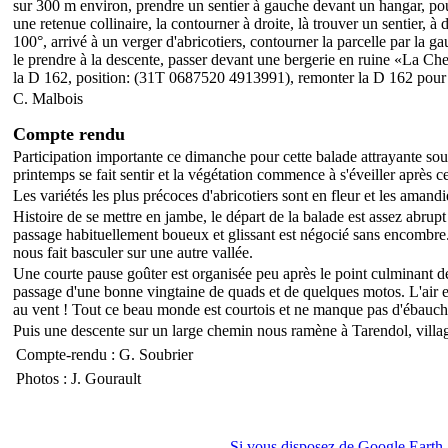
sur 300 m environ, prendre un sentier à gauche devant un hangar, po
une retenue collinaire, la contourner à droite, là trouver un sentier, à
100°, arrivé à un verger d'abricotiers, contourner la parcelle par la 
le prendre à la descente, passer devant une bergerie en ruine «La Che
la D 162, position: (31T 0687520 4913991), remonter la D 162 pour r
C. Malbois
Compte rendu
Participation importante ce dimanche pour cette balade attrayante sou
printemps se fait sentir et la végétation commence à s'éveiller après c
Les variétés les plus précoces d'abricotiers sont en fleur et les amand
Histoire de se mettre en jambe, le départ de la balade est assez abrupt 
passage habituellement boueux et glissant est négocié sans encombre.
nous fait basculer sur une autre vallée.
Une courte pause goûter est organisée peu après le point culminant d
passage d'une bonne vingtaine de quads et de quelques motos. L'ai
au vent ! Tout ce beau monde est courtois et ne manque pas d'ébauch
Puis une descente sur un large chemin nous ramène à Tarendol, villag
Compte-rendu : G. Soubrier
Photos : J. Gourault
Si vous disposez de Google Earth, 