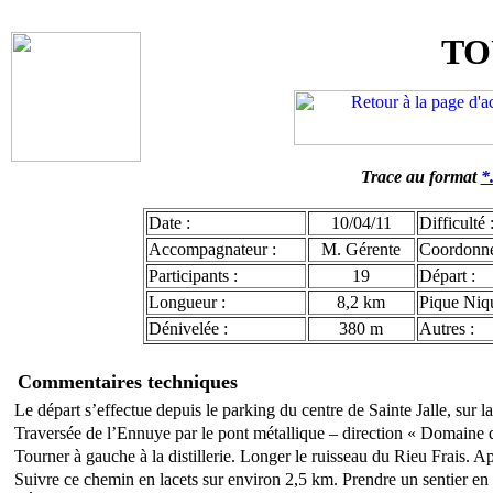
TO
Trace au format
*.
Date :
10/04/11
Difficulté 
Accompagnateur :
M. Gérente
Coordonn
Participants :
19
Départ :
Longueur :
8,2 km
Pique Niqu
Dénivelée :
380 m
Autres :
Commentaires techniques
Le départ s’effectue depuis le parking du centre de Sainte Jalle, sur l
Traversée de l’Ennuye par le pont métallique – direction « Domaine 
Tourner à gauche à la distillerie. Longer le ruisseau du Rieu Frais. A
Suivre ce chemin en lacets sur environ 2,5 km. Prendre un sentier en 