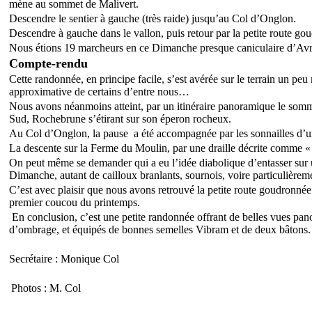
mène au sommet de Malivert.
Descendre le sentier à gauche (très raide) jusqu’au Col d’Onglon.
Descendre à gauche dans le vallon, puis retour par la petite route go
Nous étions 19 marcheurs en ce Dimanche presque caniculaire d’Avril,
Compte-rendu
Cette randonnée, en principe facile, s’est avérée sur le terrain un peu
approximative de certains d’entre nous…
Nous avons néanmoins atteint, par un itinéraire panoramique le somm
Sud, Rochebrune s’étirant sur son éperon rocheux.
Au Col d’Onglon, la pause a été accompagnée par les sonnailles d’u
La descente sur la Ferme du Moulin, par une draille décrite comme « un
On peut même se demander qui a eu l’idée diabolique d’entasser sur 
Dimanche, autant de cailloux branlants, sournois, voire particulière
C’est avec plaisir que nous avons retrouvé la petite route goudronnée
premier coucou du printemps.
En conclusion, c’est une petite randonnée offrant de belles vues pan
d’ombrage, et équipés de bonnes semelles Vibram et de deux bâtons.
Secrétaire : Monique Col
Photos : M. Col