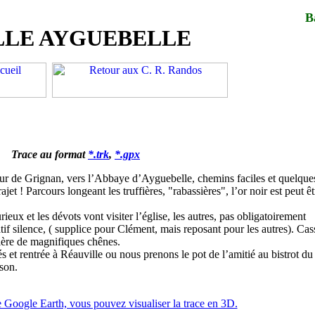
B
LLE AYGUEBELLE
Trace au format
*.trk
,
*.gpx
our de Grignan, vers l’Abbaye d’Ayguebelle, chemins faciles et quelque
jet ! Parcours longeant les truffières, "rabassières", l’or noir est peut êt
ieux et les dévots vont visiter l’église, les autres, pas obligatoirement
latif silence, ( supplice pour Clément, mais reposant pour les autres). Cas
rière de magnifiques chênes.
s et rentrée à Réauville ou nous prenons le pot de l’amitié au bistrot du
ison.
 Google Earth, vous pouvez visualiser la trace en 3D.