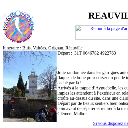
REAUVI
Itinéraire : Buis, Valréas, Grignan, Réauville
Départ : 31T 0646782 4922763
Jolie randonnée dans les garrigues aut
flaques de boue pour corser un peu le tra
caché par là !
Arrivés à la trappe d’Ayguebelle, les cur
impies les attendent à l’extérieur en re
croûte au-dessus du site, dans une clai
Départ par de beaux sentiers bien balisé
coin avant de séparer et rentrer à la ma
Clément Malbois
Si vous disposez de