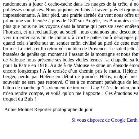
randonneurs à jouer à cache-cache dans les nuages de la crête, à no
politesses complices. Nous piquons en biais à travers prés et rejoignon
impressionnante. A leur pied, une prairie abritée du vent nous offre u
prime une vue bleutée à plus de 180° sur Angèle, les Baronnies et l
plus que nous ne les voyons dans la brume qui persiste avec entêt
l’horizon, et un réchauffage au soleil, nous entamons une descente é
vers un enfer sans fin de cailloux à croche-pattes ou à dérapages p
quand cela s’arrête sur un sentier enfin civilisé au pied de cette mo
brume. Le ciel a enfin retrouvé son bleu de Provence. Le soleil jette à
brassées de genêts qui montent à l’assaut de la montagne et nous fon
de Valouse nous présente ses belles vielles fermes, sa chapelle, sa f
pour la Patrie en 1918. Au-delà de Valouse se situe un épisode émo
encore longtemps ! A la croisée d’un chemin pris le matin, Hélène 
berger, perdu par Hélène en début de journée. Hélas, malgré une lo
souvenir ne sera pas retrouvé. C’est à ce moment pathétique de leu
bâton de marche qu’ils viennent de trouver ! Gag ! C’est le mien, oubli
m’en rendre compte, et voilà qu’on me l’apporte ! Ces émotions vale
troquet du Buis !
Annie Molinet Reporter-photographe du jour
Si vous disposez de Google Earth, 