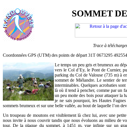
SOMMET DE 
Trace à télécharge
Coordonnées GPS (UTM) des points de départ 31T 0673295 492554
Le temps un peu gris et brumeux au dépar
vers le Col d’Ey, le Pont de Curnier, 
parking du Col de Valouse (735 m) à ent
sommet de Miélandre. Le sentier de terr
interminables. Quelques acrobaties sont 
là où il tend à pencher, comme par un fai
un peu moite des bois pour attaquer la ha
je ne sais pourquoi, les Hautes Fagnes
sommets brumeux et sur une belle vallée, au bout de laquelle l’on devin
Un troupeau de moutons est visiblement là chez lui, avec une petite 
nous invite à nous couvrir tandis que nous évoluons au milieu de vo
tour. De la plaque du sommet, à 1451 m, vue infinie sur un gr