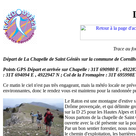
Trace au f
Départ de La Chapelle de Saint Géniès sur la commune de Cornilha
Points GPS Départ et arrivée sur Chapelle : 31T 690980 E , 49228
: 31T 694094 E , 4922947 N ; Col de la Fromagère : 31T 695998E
Ce matin le ciel n'est pas très engageant, mais la météo locale ne prév
environnantes, donc le rendez vous est maintenu pour la randonnée pr
Le Raton est une montagne d'estive si
Drôme provençale, et qui délimite g
sur la D 25 pour les Hautes Alpes et
Nous partons de la chapelle de Saint 
ouverte avec la clé présente sur la por
Par un bon sentier forestier, nous no
le chemin d'exploitation, les barrière