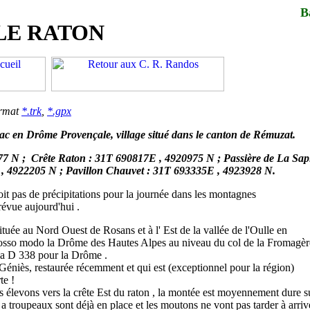
B
LE RATON
ormat
*.trk
,
*.gpx
c en Drôme Provençale, village situé dans le canton de Rémuzat.
77 N ; Crête Raton : 31T 690817E , 4920975 N ; Passière de La Sap
 , 4922205 N ; Pavillon Chauvet : 31T 693335E , 4923928 N.
oit pas de précipitations pour la journée dans les montagnes
évue aujourd'hui .
tuée au Nord Ouest de Rosans et à l' Est de la vallée de l'Oulle en
rosso modo la Drôme des Hautes Alpes au niveau du col de la Fromagèr
 la D 338 pour la Drôme .
Géniès, restaurée récemment et qui est (exceptionnel pour la région)
te !
us élevons vers la crête Est du raton , la montée est moyennement dure s
s a troupeaux sont déjà en place et les moutons ne vont pas tarder à arriv