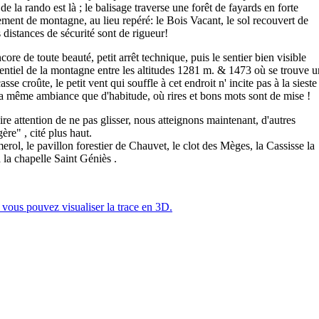
de la rando est là ; le balisage traverse une forêt de fayards en forte
ement de montagne, au lieu repéré: le Bois Vacant, le sol recouvert de
s distances de sécurité sont de rigueur!
encore de toute beauté, petit arrêt technique, puis le sentier bien visible
sentiel de la montagne entre les altitudes 1281 m. & 1473 où se trouve 
e croûte, le petit vent qui souffle à cet endroit n' incite pas à la sieste
 la même ambiance que d'habitude, où rires et bons mots sont de mise !
faire attention de ne pas glisser, nous atteignons maintenant, d'autres
ère" , cité plus haut.
ol, le pavillon forestier de Chauvet, le clot des Mèges, la Cassisse la
 la chapelle Saint Géniès .
vous pouvez visualiser la trace en 3D.