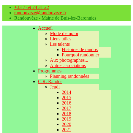
+33 7 69 24 31 22
randouveze@randouveze.fr
Randouvèze - Mairie de Buis-les-Baronnies
Accueil
Mode d'emploi
Liens utiles
Les talents
Histoires de randos
Pourquoi randonner
Aux photographes...
Autres associations
Programmes
Planning randonnées
C.R. Randos
Jeudi
2014
2015
2016
2017
2018
2019
2020
2021