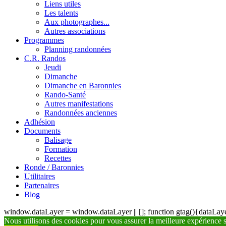
Liens utiles
Les talents
Aux photographes...
Autres associations
Programmes
Planning randonnées
C.R. Randos
Jeudi
Dimanche
Dimanche en Baronnies
Rando-Santé
Autres manifestations
Randonnées anciennes
Adhésion
Documents
Balisage
Formation
Recettes
Ronde / Baronnies
Utilitaires
Partenaires
Blog
window.dataLayer = window.dataLayer || []; function gtag(){dataLayer
Nous utilisons des cookies pour vous assurer la meilleure expérience su