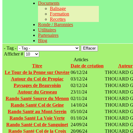
Documents
Balisage
Formation
Recettes
Ronde / Baronnies
Utilitaires
Partenaires
Blog
- Tag -
Effacer
Afficher #
Articles
Titre
Date de création
Auteur
Le Tour de la Penne sur Ouvèze
06/12/24
THOUARD Ge
Autour du Col de Propiac
03/12/24
THOUARD Ge
Paysages de Beauvoisin
02/12/24
THOUARD Ge
Autour du Groseau
23/11/24
THOUARD Ge
Rando Santé Source du Menon
02/11/24
THOUARD Ge
Rando Santé Col de Geine
14/10/24
THOUARD Ge
Rando Santé au Mont-Serein
05/10/24
THOUARD Ge
Rando Santé La Voie Verte
01/10/24
THOUARD Ge
Rando Santé Col de Sanguinet
24/09/24
THOUARD Ge
Rando Santé Col de la Croix
20/06/24
THOUARD Ge