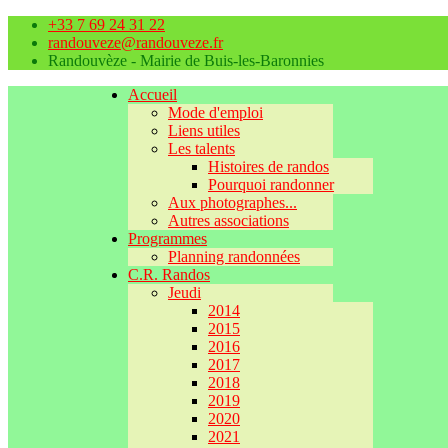
+33 7 69 24 31 22
randouveze@randouveze.fr
Randouvèze - Mairie de Buis-les-Baronnies
Accueil
Mode d'emploi
Liens utiles
Les talents
Histoires de randos
Pourquoi randonner
Aux photographes...
Autres associations
Programmes
Planning randonnées
C.R. Randos
Jeudi
2014
2015
2016
2017
2018
2019
2020
2021