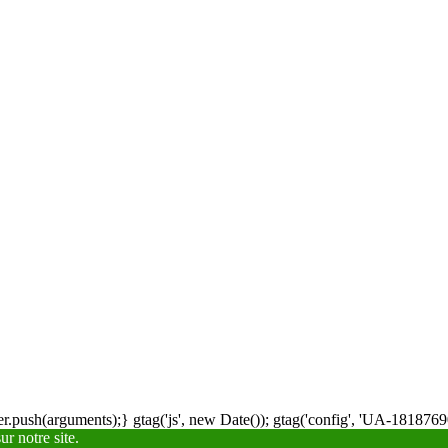
.push(arguments);} gtag('js', new Date()); gtag('config', 'UA-18187690
r notre site.