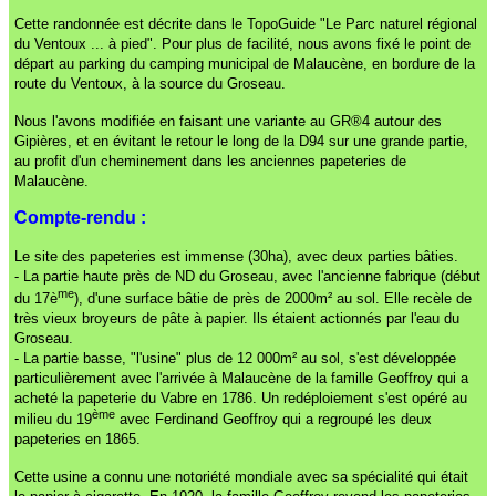
Cette randonnée est décrite dans le TopoGuide "Le Parc naturel régional
du Ventoux ... à pied". Pour plus de facilité, nous avons fixé le point de
départ au parking du camping municipal de Malaucène, en bordure de la
route du Ventoux, à la source du Groseau.
Nous l'avons modifiée en faisant une variante au GR®4 autour des
Gipières, et en évitant le retour le long de la D94 sur une grande partie,
au profit d'un cheminement dans les anciennes papeteries de
Malaucène.
Compte-rendu :
Le site des papeteries est immense (30ha), avec deux parties bâties.
- La partie haute près de ND du Groseau, avec l'ancienne fabrique (début
me
du 17è
), d'une surface bâtie de près de 2000m² au sol. Elle recèle de
très vieux broyeurs de pâte à papier. Ils étaient actionnés par l'eau du
Groseau.
- La partie basse, "l'usine" plus de 12 000m² au sol, s'est développée
particulièrement avec l'arrivée à Malaucène de la famille Geoffroy qui a
acheté la papeterie du Vabre en 1786. Un redéploiement s'est opéré au
ème
milieu du 19
avec Ferdinand Geoffroy qui a regroupé les deux
papeteries en 1865.
Cette usine a connu une notoriété mondiale avec sa spécialité qui était