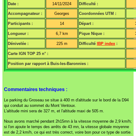
Date :
14/11/2024
Difficulté :
Accompagnateur :
Georges
Coordonnées UTM :
Participants :
14
Départ :
Longueur :
6,7 km
Pique Nique :
Dénivelée :
225 m
Difficulté
IBP index
:
Carte IGN TOP 25 n° :
Position par rapport à Buis-les-Baronnies :
Commentaires techniques :
Le parking du Groseau se situe à 400 m d'altitude sur le bord de la D94
qui conduit au sommet du Mont Ventoux.
L'altitude mini sera de 327 m, et l'altitude maxi de 505 m.
Nous avons marché pendant 2h15mn à la vitesse moyenne de 2,9 km/h;
si l'on ajoute le temps des arrêts de 43 mn, la vitesse globale moyenne
est de 2,2 km/h, ce qui est très correct, voire bon pour ce type de sortie.