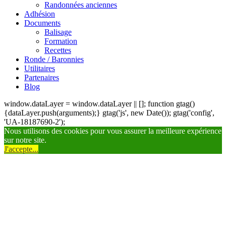
Randonnées anciennes
Adhésion
Documents
Balisage
Formation
Recettes
Ronde / Baronnies
Utilitaires
Partenaires
Blog
window.dataLayer = window.dataLayer || []; function gtag()
{dataLayer.push(arguments);} gtag('js', new Date()); gtag('config',
'UA-18187690-2');
Nous utilisons des cookies pour vous assurer la meilleure expérience
sur notre site.
J'accepte...