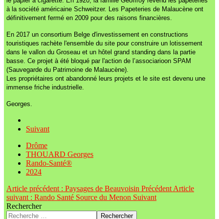
le papier à cigarette. En 1920, la famille Geoffroy revend les papeteries
à la société américaine Schweitzer. Les Papeteries de Malaucène ont
définitivement fermé en 2009 pour des raisons financières.
En 2017 un consortium Belge d'investissement en constructions
touristiques rachète l'ensemble du site pour construire un lotissement
dans le vallon du Groseau et un hôtel grand standing dans la partie
basse. Ce projet à été bloqué par l'action de l’associarioon SPAM
(Sauvegarde du Patrimoine de Malaucène).
Les propriétaires ont abandonné leurs projets et le site est devenu une
immense friche industrielle.
Georges.
Suivant
Drôme
THOUARD Georges
Rando-Santé®
2024
Article précédent : Paysages de Beauvoisin
Précédent
Article
suivant : Rando Santé Source du Menon
Suivant
Rechercher
Rechercher