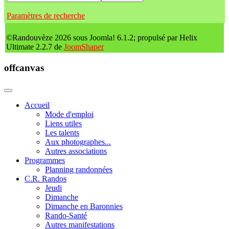
Paramètres de recherche
©Randouvèze 2026 sous Joomla! 6.1.2; propulsé par Helix
Ultimate 2.2.7 de
JoomShaper
offcanvas
Accueil
Mode d'emploi
Liens utiles
Les talents
Aux photographes...
Autres associations
Programmes
Planning randonnées
C.R. Randos
Jeudi
Dimanche
Dimanche en Baronnies
Rando-Santé
Autres manifestations