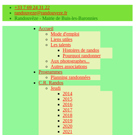
+33 7 69 24 31 22
randouveze@randouveze.fr
Randouvèze - Mairie de Buis-les-Baronnies
Accueil
Mode d'emploi
Liens utiles
Les talents
Histoires de randos
Pourquoi randonner
Aux photographes...
Autres associations
Programmes
Planning randonnées
C.R. Randos
Jeudi
2014
2015
2016
2017
2018
2019
2020
2021