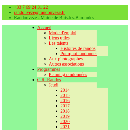
+33 7 69 24 31 22
randouveze@randouveze.fr
Randouvèze - Mairie de Buis-les-Baronnies
Accueil
Mode d'emploi
Liens utiles
Les talents
Histoires de randos
Pourquoi randonner
Aux photographes...
Autres associations
Programmes
Planning randonnées
C.R. Randos
Jeudi
2014
2015
2016
2017
2018
2019
2020
2021