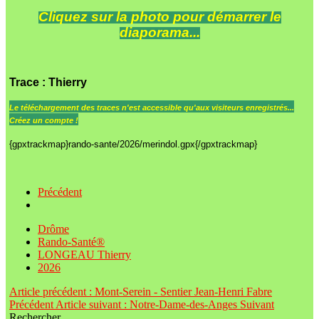
Cliquez sur la photo pour démarrer le
diaporama...
Trace
: Thierry
Le
téléchargement des traces n'est accessible qu'aux visiteurs enregistrés...
Créez un compte !
{gpxtrackmap}rando-sante/2026/merindol.gpx{/gpxtrackmap}
Précédent
Drôme
Rando-Santé®
LONGEAU Thierry
2026
Article précédent : Mont-Serein - Sentier Jean-Henri Fabre
Précédent
Article suivant : Notre-Dame-des-Anges
Suivant
Rechercher