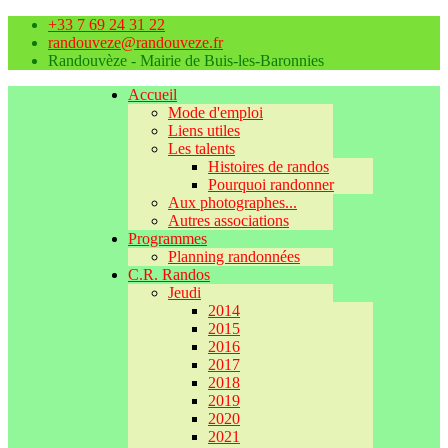
+33 7 69 24 31 22
randouveze@randouveze.fr
Randouvèze - Mairie de Buis-les-Baronnies
Accueil
Mode d'emploi
Liens utiles
Les talents
Histoires de randos
Pourquoi randonner
Aux photographes...
Autres associations
Programmes
Planning randonnées
C.R. Randos
Jeudi
2014
2015
2016
2017
2018
2019
2020
2021