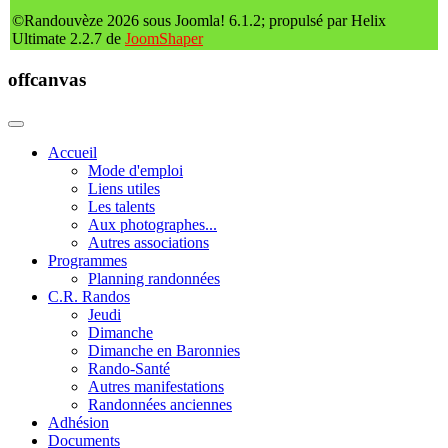
©Randouvèze 2026 sous Joomla! 6.1.2; propulsé par Helix
Ultimate 2.2.7 de
JoomShaper
offcanvas
Accueil
Mode d'emploi
Liens utiles
Les talents
Aux photographes...
Autres associations
Programmes
Planning randonnées
C.R. Randos
Jeudi
Dimanche
Dimanche en Baronnies
Rando-Santé
Autres manifestations
Randonnées anciennes
Adhésion
Documents