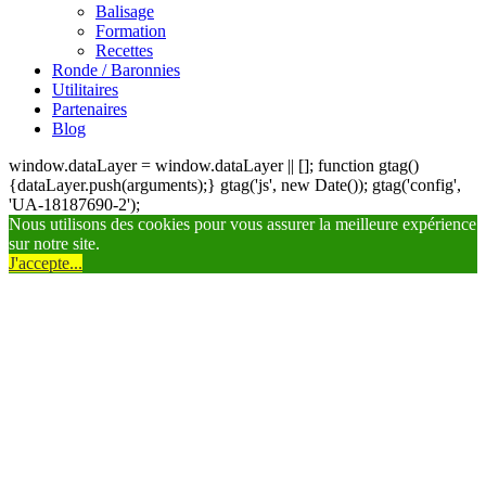
Balisage
Formation
Recettes
Ronde / Baronnies
Utilitaires
Partenaires
Blog
window.dataLayer = window.dataLayer || []; function gtag()
{dataLayer.push(arguments);} gtag('js', new Date()); gtag('config',
'UA-18187690-2');
Nous utilisons des cookies pour vous assurer la meilleure expérience
sur notre site.
J'accepte...