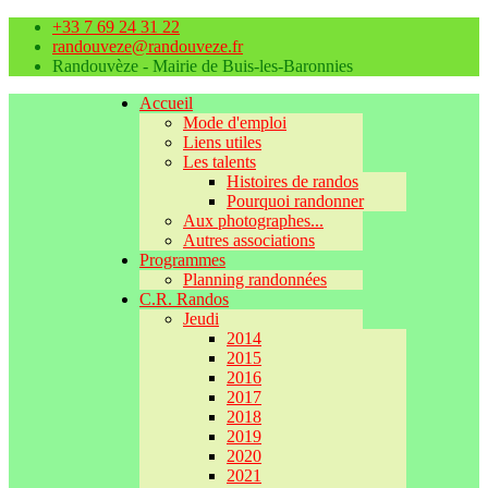
+33 7 69 24 31 22
randouveze@randouveze.fr
Randouvèze - Mairie de Buis-les-Baronnies
Accueil
Mode d'emploi
Liens utiles
Les talents
Histoires de randos
Pourquoi randonner
Aux photographes...
Autres associations
Programmes
Planning randonnées
C.R. Randos
Jeudi
2014
2015
2016
2017
2018
2019
2020
2021