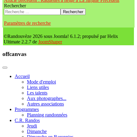
Article précédent : Raquettes à neige à La Jarjatte
Précédent
Rechercher
Rechercher
Paramètres de recherche
©Randouvèze 2026 sous Joomla! 6.1.2; propulsé par Helix
Ultimate 2.2.7 de
JoomShaper
offcanvas
Accueil
Mode d'emploi
Liens utiles
Les talents
Aux photographes...
Autres associations
Programmes
Planning randonnées
C.R. Randos
Jeudi
Dimanche
Dimanche en Baronnies