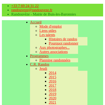
+33 7 69 24 31 22
randouveze@randouveze.fr
Randouvèze - Mairie de Buis-les-Baronnies
Accueil
Mode d'emploi
Liens utiles
Les talents
Histoires de randos
Pourquoi randonner
Aux photographes...
Autres associations
Programmes
Planning randonnées
C.R. Randos
Jeudi
2014
2015
2016
2017
2018
2019
2020
2021