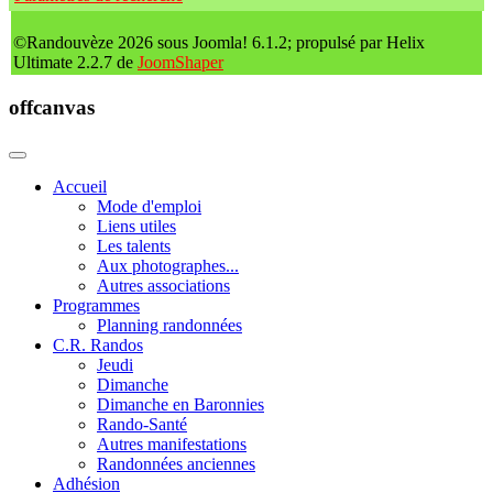
©Randouvèze 2026 sous Joomla! 6.1.2; propulsé par Helix
Ultimate 2.2.7 de
JoomShaper
offcanvas
Accueil
Mode d'emploi
Liens utiles
Les talents
Aux photographes...
Autres associations
Programmes
Planning randonnées
C.R. Randos
Jeudi
Dimanche
Dimanche en Baronnies
Rando-Santé
Autres manifestations
Randonnées anciennes
Adhésion