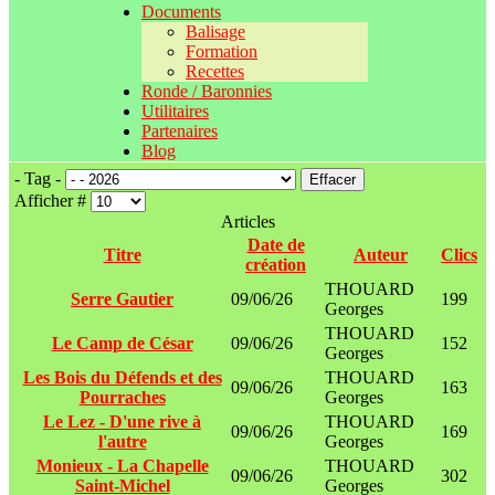
Documents
Balisage
Formation
Recettes
Ronde / Baronnies
Utilitaires
Partenaires
Blog
- Tag -
Effacer
Afficher #
Articles
Date de
Titre
Auteur
Clics
création
THOUARD
Serre Gautier
09/06/26
199
Georges
THOUARD
Le Camp de César
09/06/26
152
Georges
Les Bois du Défends et des
THOUARD
09/06/26
163
Pourraches
Georges
Le Lez - D'une rive à
THOUARD
09/06/26
169
l'autre
Georges
Monieux - La Chapelle
THOUARD
09/06/26
302
Saint-Michel
Georges