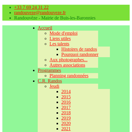
+33 7 69 24 31 22
randouveze@randouveze.fr
Randouvèze - Mairie de Buis-les-Baronnies
Accueil
Mode d'emploi
Liens utiles
Les talents
Histoires de randos
Pourquoi randonner
Aux photographes...
Autres associations
Programmes
Planning randonnées
C.R. Randos
Jeudi
2014
2015
2016
2017
2018
2019
2020
2021