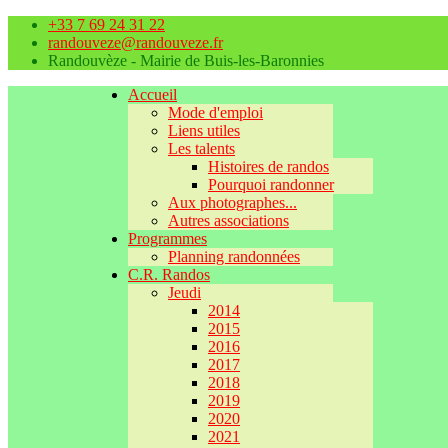
+33 7 69 24 31 22
randouveze@randouveze.fr
Randouvèze - Mairie de Buis-les-Baronnies
Accueil
Mode d'emploi
Liens utiles
Les talents
Histoires de randos
Pourquoi randonner
Aux photographes...
Autres associations
Programmes
Planning randonnées
C.R. Randos
Jeudi
2014
2015
2016
2017
2018
2019
2020
2021