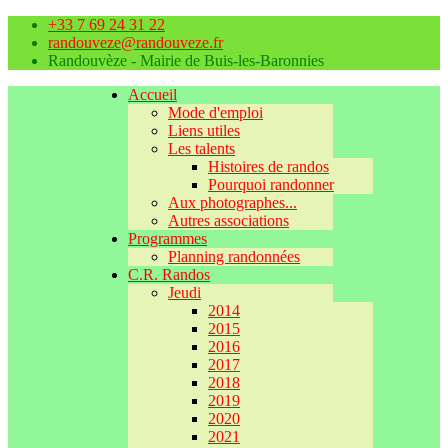
+33 7 69 24 31 22
randouveze@randouveze.fr
Randouvèze - Mairie de Buis-les-Baronnies
Accueil
Mode d'emploi
Liens utiles
Les talents
Histoires de randos
Pourquoi randonner
Aux photographes...
Autres associations
Programmes
Planning randonnées
C.R. Randos
Jeudi
2014
2015
2016
2017
2018
2019
2020
2021