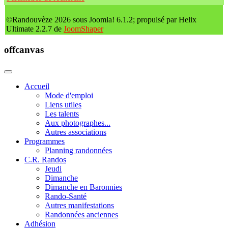
©Randouvèze 2026 sous Joomla! 6.1.2; propulsé par Helix
Ultimate 2.2.7 de
JoomShaper
offcanvas
Accueil
Mode d'emploi
Liens utiles
Les talents
Aux photographes...
Autres associations
Programmes
Planning randonnées
C.R. Randos
Jeudi
Dimanche
Dimanche en Baronnies
Rando-Santé
Autres manifestations
Randonnées anciennes
Adhésion