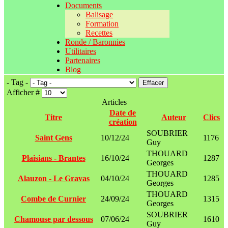
Documents
Balisage
Formation
Recettes
Ronde / Baronnies
Utilitaires
Partenaires
Blog
- Tag -
Effacer
Afficher #
Articles
Date de
Titre
Auteur
Clics
création
SOUBRIER
Saint Gens
10/12/24
1176
Guy
THOUARD
Plaisians - Brantes
16/10/24
1287
Georges
THOUARD
Alauzon - Le Gravas
04/10/24
1285
Georges
THOUARD
Combe de Curnier
24/09/24
1315
Georges
SOUBRIER
Chamouse par dessous
07/06/24
1610
Guy