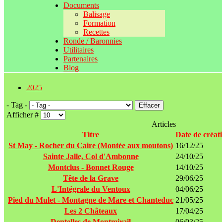
Documents
Balisage
Formation
Recettes
Ronde / Baronnies
Utilitaires
Partenaires
Blog
2025
- Tag -
Effacer
Afficher #
Articles
Titre
Date de créat
St May - Rocher du Caire (Montée aux moutons)
16/12/25
Sainte Jalle, Col d'Ambonne
24/10/25
Montclus - Bonnet Rouge
14/10/25
Tête de la Grave
29/06/25
L'Intégrale du Ventoux
04/06/25
Pied du Mulet - Montagne de Mare et Chanteduc
21/05/25
Les 2 Châteaux
17/04/25
Dentelles de Montmirail
06/03/25