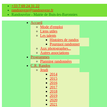
+33 7 69 24 31 22
randouveze@randouveze.fr
Randouvèze - Mairie de Buis-les-Baronnies
Accueil
Mode d'emploi
Liens utiles
Les talents
Histoires de randos
Pourquoi randonner
Aux photographes...
Autres associations
Programmes
Planning randonnées
C.R. Randos
Jeudi
2014
2015
2016
2017
2018
2019
2020
2021