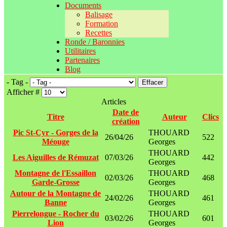
Documents
Balisage
Formation
Recettes
Ronde / Baronnies
Utilitaires
Partenaires
Blog
- Tag -
Effacer
Afficher #
Articles
Date de
Titre
Auteur
Clics
création
Pic St-Cyr - Gorges de la
THOUARD
26/04/26
522
Méouge
Georges
THOUARD
Les Aiguilles de Rémuzat
07/03/26
442
Georges
Montagne de l'Essaillon
THOUARD
02/03/26
468
Garde-Grosse
Georges
Autour de la Montagne de
THOUARD
24/02/26
461
Banne
Georges
Pierrelongue - Rocher du
THOUARD
03/02/26
601
Lion
Georges