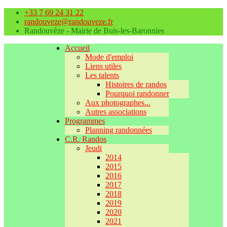
+33 7 69 24 31 22
randouveze@randouveze.fr
Randouvèze - Mairie de Buis-les-Baronnies
Accueil
Mode d'emploi
Liens utiles
Les talents
Histoires de randos
Pourquoi randonner
Aux photographes...
Autres associations
Programmes
Planning randonnées
C.R. Randos
Jeudi
2014
2015
2016
2017
2018
2019
2020
2021