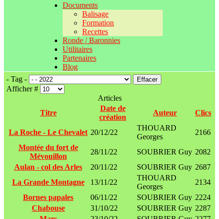
Documents
Balisage
Formation
Recettes
Ronde / Baronnies
Utilitaires
Partenaires
Blog
- Tag -
Effacer
Afficher #
Articles
Date de
Titre
Auteur
Clics
création
THOUARD
La Roche - Le Chevalet
20/12/22
2166
Georges
Montée du fort de
28/11/22
SOUBRIER Guy
2082
Mévouillon
Aulan - col des Arles
20/11/22
SOUBRIER Guy
2687
THOUARD
La Grande Montagne
13/11/22
2134
Georges
Bornes papales
06/11/22
SOUBRIER Guy
2224
Chabouse
31/10/22
SOUBRIER Guy
2287
Mars
23/10/22
SOUBRIER Guy
2277