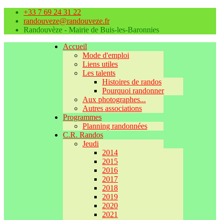
+33 7 69 24 31 22
randouveze@randouveze.fr
Randouvèze - Mairie de Buis-les-Baronnies
Accueil
Mode d'emploi
Liens utiles
Les talents
Histoires de randos
Pourquoi randonner
Aux photographes...
Autres associations
Programmes
Planning randonnées
C.R. Randos
Jeudi
2014
2015
2016
2017
2018
2019
2020
2021