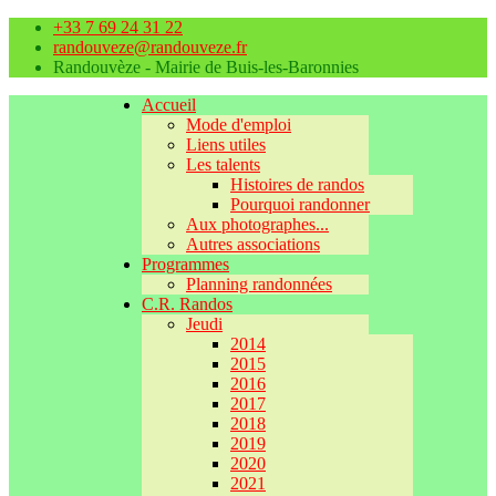
+33 7 69 24 31 22
randouveze@randouveze.fr
Randouvèze - Mairie de Buis-les-Baronnies
Accueil
Mode d'emploi
Liens utiles
Les talents
Histoires de randos
Pourquoi randonner
Aux photographes...
Autres associations
Programmes
Planning randonnées
C.R. Randos
Jeudi
2014
2015
2016
2017
2018
2019
2020
2021