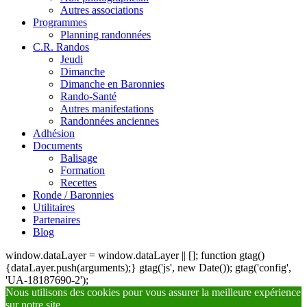
Autres associations
Programmes
Planning randonnées
C.R. Randos
Jeudi
Dimanche
Dimanche en Baronnies
Rando-Santé
Autres manifestations
Randonnées anciennes
Adhésion
Documents
Balisage
Formation
Recettes
Ronde / Baronnies
Utilitaires
Partenaires
Blog
window.dataLayer = window.dataLayer || []; function gtag()
{dataLayer.push(arguments);} gtag('js', new Date()); gtag('config',
'UA-18187690-2');
Nous utilisons des cookies pour vous assurer la meilleure expérience
sur notre site.