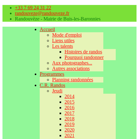
+33 7 69 24 31 22
randouveze@randouveze.fr
Randouvèze - Mairie de Buis-les-Baronnies
Accueil
Mode d'emploi
Liens utiles
Les talents
Histoires de randos
Pourquoi randonner
Aux photographes...
Autres associations
Programmes
Planning randonnées
C.R. Randos
Jeudi
2014
2015
2016
2017
2018
2019
2020
2021