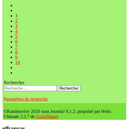
1
2
3
4
5
6
7
8
9
10
Rechercher
Rechercher
Paramètres de recherche
©Randouvèze 2026 sous Joomla! 6.1.2; propulsé par Helix
Ultimate 2.2.7 de
JoomShaper
offcanvas