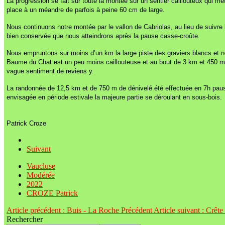
La progression se fait sur toute la montée sur un sentier caillouteux qui 
place à un méandre de parfois à peine 60 cm de large.
Nous continuons notre montée par le vallon de Cabriolas, au lieu de suivre 
bien conservée que nous atteindrons après la pause casse-croûte.
Nous empruntons sur moins d’un km la large piste des graviers blancs et n
Baume du Chat est un peu moins caillouteuse et au bout de 3 km et 450 m
vague sentiment de reviens y.
La randonnée de 12,5 km et de 750 m de dénivelé été effectuée en 7h pauses
envisagée en période estivale la majeure partie se déroulant en sous-bois.
Patrick Croze
Suivant
Vaucluse
Modérée
2022
CROZE Patrick
Article précédent : Buis - La Roche
Précédent
Article suivant : Crêt
Rechercher