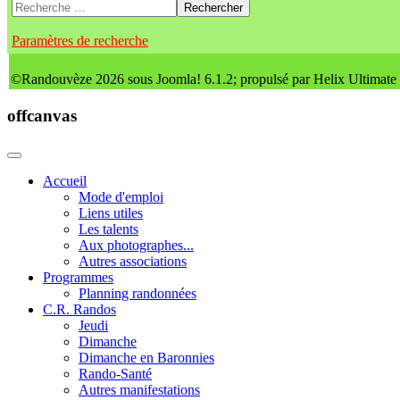
Rechercher
Paramètres de recherche
©Randouvèze 2026 sous Joomla! 6.1.2; propulsé par Helix Ultimate
offcanvas
Accueil
Mode d'emploi
Liens utiles
Les talents
Aux photographes...
Autres associations
Programmes
Planning randonnées
C.R. Randos
Jeudi
Dimanche
Dimanche en Baronnies
Rando-Santé
Autres manifestations