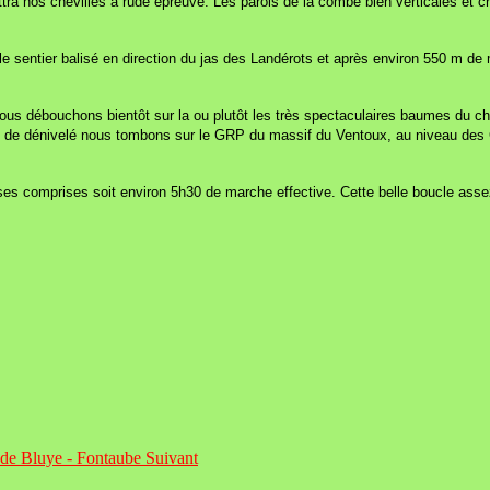
mettra nos chevilles à rude épreuve. Les parois de la combe bien verticales e
le sentier balisé en direction du jas des Landérots et après environ 550 m de 
ous débouchons bientôt sur la ou plutôt les très spectaculaires baumes du ch
 de dénivelé nous tombons sur le GRP du massif du Ventoux, au niveau des 
 comprises soit environ 5h30 de marche effective. Cette belle boucle assez d
e de Bluye - Fontaube
Suivant