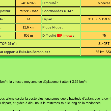
24/11/2022
Difficulté :
Modérée
nateur :
Patrick Croze
Coordonnées UTM :
ts :
14
Départ :
31T 0677159 4
:
12,6 km
Pique Nique :
:
806 m
Difficulté
IBP index
:
75
 TOP 25 n° :
3140ET
ar rapport à Buis-les-Baronnies :
35 km SS
 km/h; la vitesse moyenne de déplacement atteint 3,32 km/h.
t nous allons garder la veste plus longtemps que d’habitude d’autant que la com
épart, et grâce à dieu nous le resterons tout le long de la randonnée.