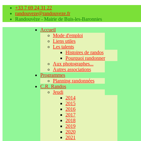
+33 7 69 24 31 22
randouveze@randouveze.fr
Randouvèze - Mairie de Buis-les-Baronnies
Accueil
Mode d'emploi
Liens utiles
Les talents
Histoires de randos
Pourquoi randonner
Aux photographes...
Autres associations
Programmes
Planning randonnées
C.R. Randos
Jeudi
2014
2015
2016
2017
2018
2019
2020
2021