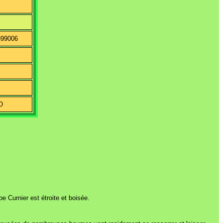
899006
O
be Curnier est étroite et boisée.