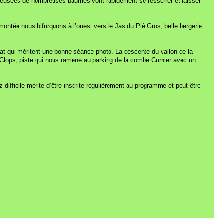
t creusées de nombreuses baumes vont rapidement se resserrer et laisser
montée nous bifurquons à l’ouest vers le Jas du Piè Gros, belle bergerie
at qui méritent une bonne séance photo. La descente du vallon de la
Clops, piste qui nous ramène au parking de la combe Curnier avec un
ifficile mérite d’être inscrite régulièrement au programme et peut être