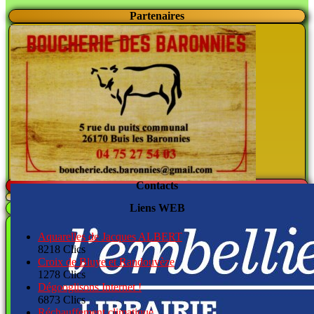
Partenaires
Contacts
Liens WEB
Aquarelles de Jacques ALBERT
8218 Clics
Croix de Bluye et Randouvèze
1278 Clics
Dégooglisons Internet !
6873 Clics
Réchauffement climatique