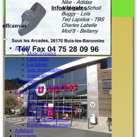
Infos légales
offcanvas
Accueil
Mode d'emploi
Liens utiles
Les talents
Aux photographes...
Autres associations
Programmes
Planning randonnées
C.R. Randos
Jeudi
Dimanche
Dimanche en Baronnies
Rando-Santé
Autres manifestations
Randonnées anciennes
Adhésion
Documents