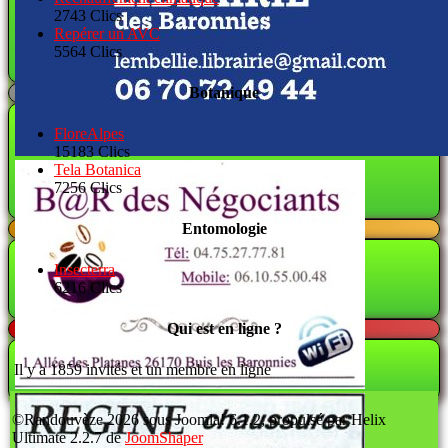
2743 Clics
Repérer un AVC
5564 Clics
Botanique
FloreAlpes
15183 Clics
Tela Botanica
7256 Clics
Entomologie
Insecterra
6216 Clics
Qui est en ligne ?
Il y a 1859 invités et un membre en ligne
©Randouvèze 2026 sous Joomla! 6.1.2; propulsé par Helix
Ultimate 2.2.7 de
JoomShaper