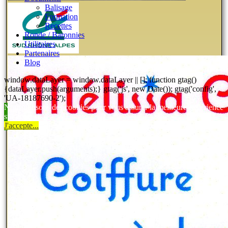
Balisage
Formation
Recettes
Ronde / Baronnies
Utilitaires
Partenaires
Blog
window.dataLayer = window.dataLayer || []; function gtag()
{dataLayer.push(arguments);} gtag('js', new Date()); gtag('config',
'UA-18187690-2');
Nous utilisons des cookies pour vous assurer la meilleure expérience
sur notre site.
J'accepte...