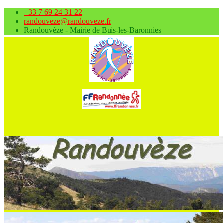
+33 7 69 24 31 22
randouveze@randouveze.fr
Randouvèze - Mairie de Buis-les-Baronnies