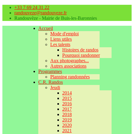
+33 7 69 24 31 22
randouveze@randouveze.fr
Randouvèze - Mairie de Buis-les-Baronnies
Accueil
Mode d'emploi
Liens utiles
Les talents
Histoires de randos
Pourquoi randonner
Aux photographes...
Autres associations
Programmes
Planning randonnées
C.R. Randos
Jeudi
2014
2015
2016
2017
2018
2019
2020
2021