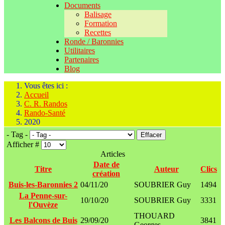
Documents
Balisage
Formation
Recettes
Ronde / Baronnies
Utilitaires
Partenaires
Blog
Vous êtes ici :
Accueil
C. R. Randos
Rando-Santé
2020
- Tag -
Effacer
Afficher #
Articles
Date de
Titre
Auteur
Clics
création
Buis-les-Baronnies 2
04/11/20
SOUBRIER Guy
1494
La Penne-sur-
10/10/20
SOUBRIER Guy
3331
l'Ouvèze
THOUARD
Les Balcons de Buis
29/09/20
3841
Georges