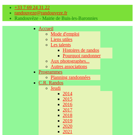
+33 7 69 24 31 22
randouveze@randouveze.fr
Randouvèze - Mairie de Buis-les-Baronnies
Accueil
Mode d'emploi
Liens utiles
Les talents
Histoires de randos
Pourquoi randonner
Aux photographes...
Autres associations
Programmes
Planning randonnées
C.R. Randos
Jeudi
2014
2015
2016
2017
2018
2019
2020
2021