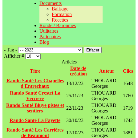
Documents
Balisage
Formation
Recettes
Ronde / Baronnies
Utilitaires
Partenaires
Blog
- Tag -
Effacer
Afficher #
Articles
Date de
Titre
Auteur
Clics
création
Rando Santé Les Chapelles
THOUARD
13/12/23
1648
d'Entrechaux
Georges
Rando Santé Crestet La
THOUARD
25/11/23
1760
Verrière
Georges
Rando Santé Bluye pistes et
THOUARD
22/11/23
1719
sentiers
Georges
THOUARD
Rando Santé La Fayette
30/10/23
1742
Georges
Rando Santé Les Carrières
THOUARD
17/10/23
1881
de Beaumont
Georges