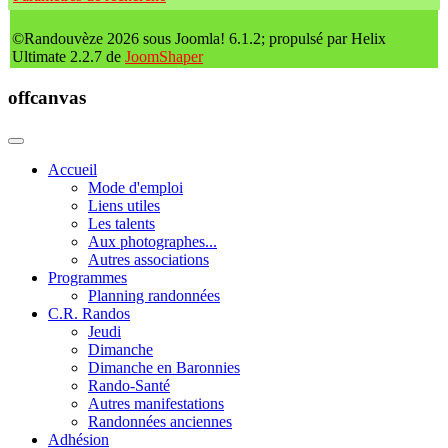
©Randouvèze 2026 sous Joomla! 6.1.2; propulsé par Helix
Ultimate 2.2.7 de
JoomShaper
offcanvas
Accueil
Mode d'emploi
Liens utiles
Les talents
Aux photographes...
Autres associations
Programmes
Planning randonnées
C.R. Randos
Jeudi
Dimanche
Dimanche en Baronnies
Rando-Santé
Autres manifestations
Randonnées anciennes
Adhésion