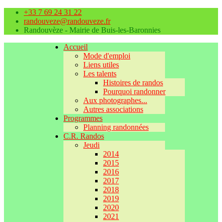
+33 7 69 24 31 22
randouveze@randouveze.fr
Randouvèze - Mairie de Buis-les-Baronnies
Accueil
Mode d'emploi
Liens utiles
Les talents
Histoires de randos
Pourquoi randonner
Aux photographes...
Autres associations
Programmes
Planning randonnées
C.R. Randos
Jeudi
2014
2015
2016
2017
2018
2019
2020
2021