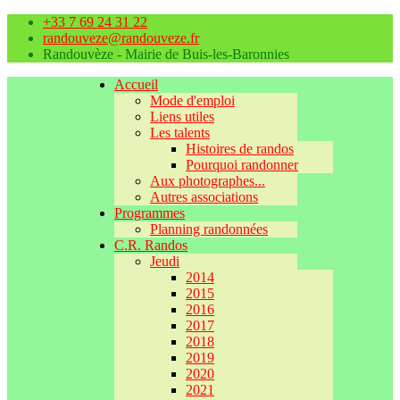
+33 7 69 24 31 22
randouveze@randouveze.fr
Randouvèze - Mairie de Buis-les-Baronnies
Accueil
Mode d'emploi
Liens utiles
Les talents
Histoires de randos
Pourquoi randonner
Aux photographes...
Autres associations
Programmes
Planning randonnées
C.R. Randos
Jeudi
2014
2015
2016
2017
2018
2019
2020
2021