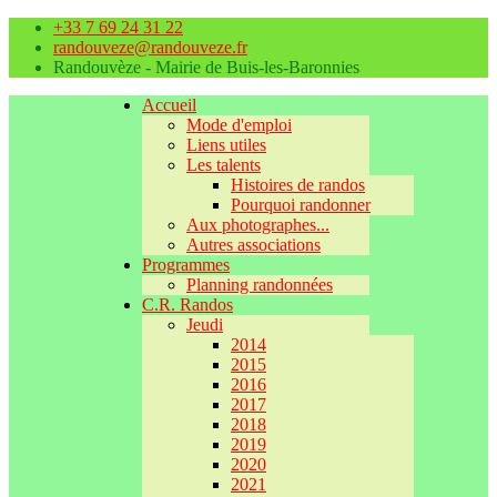
+33 7 69 24 31 22
randouveze@randouveze.fr
Randouvèze - Mairie de Buis-les-Baronnies
Accueil
Mode d'emploi
Liens utiles
Les talents
Histoires de randos
Pourquoi randonner
Aux photographes...
Autres associations
Programmes
Planning randonnées
C.R. Randos
Jeudi
2014
2015
2016
2017
2018
2019
2020
2021