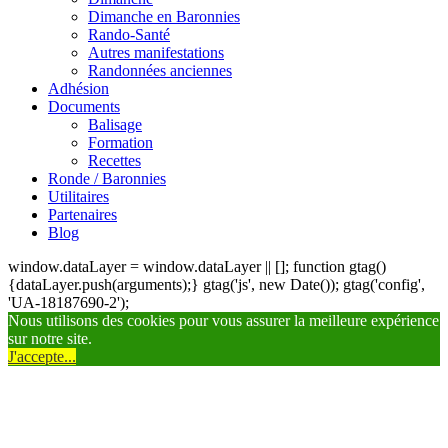
Dimanche en Baronnies
Rando-Santé
Autres manifestations
Randonnées anciennes
Adhésion
Documents
Balisage
Formation
Recettes
Ronde / Baronnies
Utilitaires
Partenaires
Blog
window.dataLayer = window.dataLayer || []; function gtag()
{dataLayer.push(arguments);} gtag('js', new Date()); gtag('config',
'UA-18187690-2');
Nous utilisons des cookies pour vous assurer la meilleure expérience
sur notre site.
J'accepte...