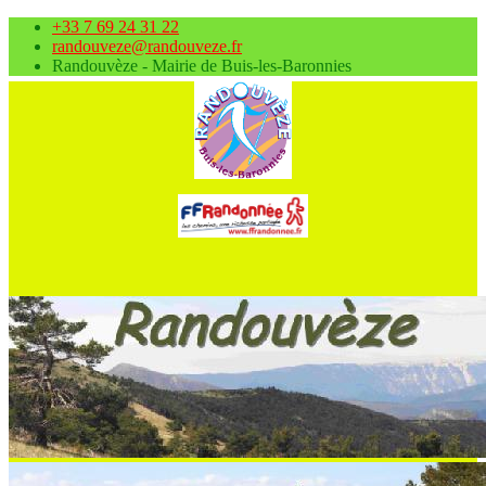
+33 7 69 24 31 22
randouveze@randouveze.fr
Randouvèze - Mairie de Buis-les-Baronnies