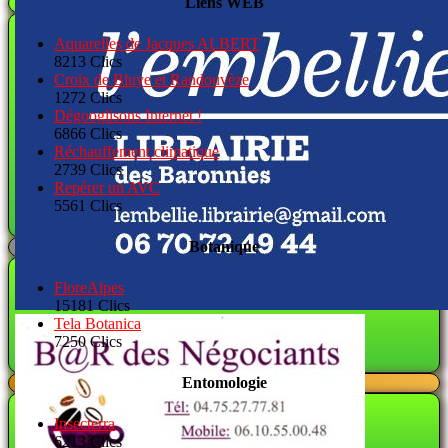
Liens WEB
Aquarelles de Jacques ALBERT
8213 Clics
Croix de Bluye et Randouvèze
1272 Clics
Dégooglisons Internet !
6866 Clics
Réchauffement climatique
2739 Clics
Repérer un AVC
5561 Clics
Botanique
FloreAlpes
15181 Clics
Tela Botanica
7250 Clics
Entomologie
Insecterra
6213 Clics