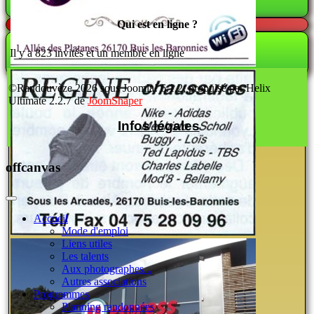
Qui est en ligne ?
Il y a 823 invités et un membre en ligne
©Randouvèze 2026 sous Joomla! 6.1.2; propulsé par Helix
Ultimate 2.2.7 de
JoomShaper
Infos légales
offcanvas
Accueil
Mode d'emploi
Liens utiles
Les talents
Aux photographes...
Autres associations
Programmes
Planning randonnées