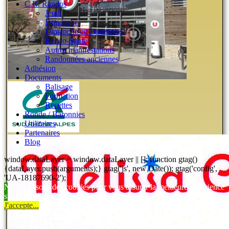
C.R. Randos
Jeudi
Dimanche
Dimanche en Baronnies
Rando-Santé
Autres manifestations
Randonnées anciennes
Adhésion
Documents
Balisage
Formation
Recettes
Ronde / Baronnies
Utilitaires
Partenaires
Blog
window.dataLayer = window.dataLayer || []; function gtag()
{dataLayer.push(arguments);} gtag('js', new Date()); gtag('config',
'UA-18187690-2');
Nous utilisons des cookies pour vous assurer la meilleure expérience
sur notre site.
J'accepte...